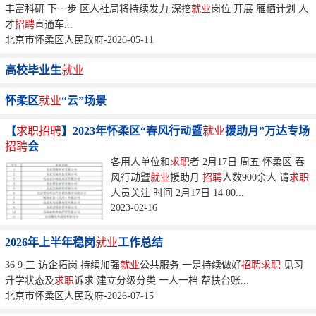
丰富科研 下一步 区人社局将持续发力 深挖
就业
岗位 开展 雁栖计划 人
才
招聘
直通车...
北京市怀柔区人民政府-2026-05-11
高校毕业生
就业
怀柔区
就业
“云”场景
【
求职
招聘
】2023年怀柔区“春风行动暨
就业
援助月”万达专场
招聘
会
各用人单位和
求职
者 2月17日 周五 怀柔区 春
风行动暨
就业
援助月
招聘
人数900余人 请
求职
人员关注 时间 2月17日 14 00...
2023-02-16
2026年上半年稳岗
就业
工作总结
36 9 三 访企拓岗 持续加强
就业
公共服务 一是持续做好
招聘
求职
见习
升学状态及
求职
诉求 建立分级分类 一人一档 帮扶台账...
北京市怀柔区人民政府-2026-07-15