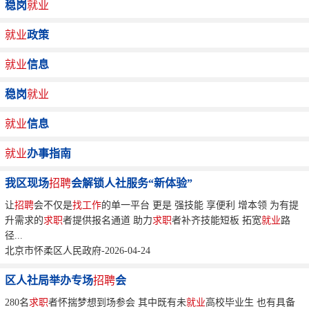
稳岗
就业
就业
政策
就业
信息
稳岗
就业
就业
信息
就业
办事指南
我区现场
招聘
会解锁人社服务“新体验”
让
招聘
会不仅是
找工作
的单一平台 更是 强技能 享便利 增本领 为有提
升需求的
求职
者提供报名通道 助力
求职
者补齐技能短板 拓宽
就业
路
径...
北京市怀柔区人民政府-2026-04-24
区人社局举办专场
招聘
会
280名
求职
者怀揣梦想到场参会 其中既有未
就业
高校毕业生 也有具备