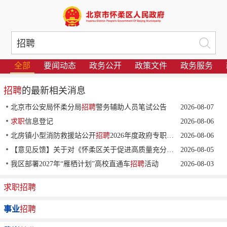
全部
要闻动态
政务公开
政策文件
政务服务
招聘
的最新相关消息
北京市公安局怀柔分局
招聘
警务辅助人员笔试公告
2026-08-07
求职
信息登记
2026-08-06
北房镇小型消防救援站公开
招聘
2026年度政府专职消防员体能测试成绩及进入面试人员名单公示
2026-08-06
【意见反馈】关于对《怀柔区关于促进高质量充分
就业
2026-08-05
、建设
就业
友
我区部署2027年“雁栖计划”高校直通车
招聘
活动
2026-08-03
求职
招聘
事业
招聘