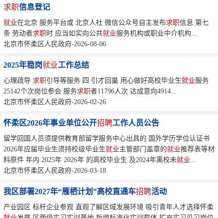
求职
信息登记
就业
在北京 服务平台或 北京人社 微信公众号自主发布
求职
信息 第七
条 劳动者
求职
时 应当如实向公共
就业
服务机构或职业中介机构...
北京市怀柔区人民政府-2026-08-06
2025年稳岗
就业
工作总结
心理疏导
求职
引导等服务 四 引才回巢 用心做好高校毕业生
就业
服务
25142个次岗位参会 服务
求职
者11796人次 达成意向4914...
北京市怀柔区人民政府-2026-02-26
怀柔区2026年事业单位公开
招聘
工作人员公告
留学回国人员须提供教育部留学服务中心出具的 国外学历学位认证书
2026年应届毕业生须持校级毕业生
就业
主管部门盖章的
就业
推荐表等材
料原件 年内 2025年 2026年 的高校毕业生 及2024年离校未
就业
...
北京市怀柔区人民政府-2026-03-18
我区部署2027年“雁栖计划”高校直通车
招聘
活动
产业园区 标杆企业参观 直观了解区域发展环境 吸引青年人才选择怀柔
就业
发展 区两级实习实训基地 新增标准化实训载体 扩充实习见习岗位