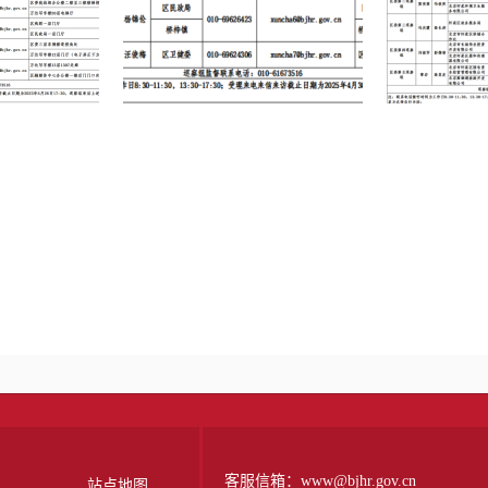
巡察全部进驻
殡葬领域专项巡察公告
六届区委第
客服信箱：www@bjhr.gov.cn
站点地图