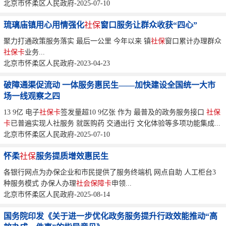
北京市怀柔区人民政府-2025-07-10
琉璃庙镇用心用情强化
社保
窗口服务让群众收获“四心”
聚力打通政策服务落实 最后一公里 今年以来 镇
社保
窗口累计办理群众
社保卡
业务...
北京市怀柔区人民政府-2023-04-23
破障通渠促流动 一体服务惠民生——加快建设全国统一大市
场一线观察之四
13 9亿 电子
社保卡
签发量超10 9亿张 作为 最普及的政务服务接口
社保
卡
已普遍实现人社服务 就医购药 交通出行 文化体验等多项功能集成...
北京市怀柔区人民政府-2025-07-10
怀柔
社保
服务提质增效惠民生
各银行网点为办保企业和市民提供了服务终端机 网点自助 人工柜台3
种服务模式 办保人办理
社会保障卡
申领...
北京市怀柔区人民政府-2025-08-14
国务院印发《关于进一步优化政务服务提升行政效能推动“高