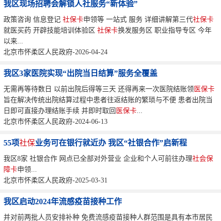
我区现场招聘会解锁人社服务“新体验”
政策咨询 信息登记
社保卡
申领等 一站式 服务 详细讲解第三代
社保卡
就医买药 开辟技能培训体验区
社保卡
换发服务区 职业指导专区 今年
以来...
北京市怀柔区人民政府-2026-04-24
我区3家医院实现“出院当日结算”服务全覆盖
无需再等待数日 以前出院后得等三天 还得再来一次医院结账领
医保卡
旨在解决传统出院结算过程中患者往返结账的繁琐与不便 患者出院当
日即可直接办理结账手续 并即时取回
医保卡
...
北京市怀柔区人民政府-2024-06-13
55项
社保
业务可在银行就近办 我区“社银合作”启新程
我区8家 社银合作 网点已全部对外营业 企业和个人可前往办理
社会保
障卡
申领...
北京市怀柔区人民政府-2025-03-31
我区启动2024年流感疫苗接种工作
并对前两批人员安排补种 免费流感疫苗接种人群范围是具有本市居民