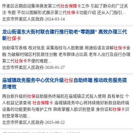
怀柔区近期启动集体换发第三代
社会保障卡
工作 引起了群众的广泛关
注 专题 不仅以图解形式展示第三代
社保卡
功能介绍 还从入门指引...
北京市怀柔区人民政府-2024-03-14
龙山街道东大街村联合建行推行助老“零跑腿” 高效办理三代
新
社保卡
协助填写表格 核对信息 采集指纹与人脸数据 用通俗语言讲解
社保卡
金
融 为破解村辖区村民居住分散 老年群体占比高 老年人出行及自行办理
第三代
社保卡
不便的难题...
北京市怀柔区人民政府-2026-01-27
庙城镇政务服务中心优化升级
社保
自助终端 推动政务服务提
质增效
两台新升级的
社保
自助服务终端机在庙城镇正式投入使用 具有单位 个
人权益记录查询
社会保障卡
庙城镇政务中心将持续做好新款自助终端
设备的功能更新与维护工作 熟练掌握人脸识别登录 身份证和
社保卡
识
别登录等功能...
北京市怀柔区人民政府-2025-08-22