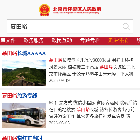
政策文件
政务服务
政民互动
专题专栏
走进怀柔
慕田峪
长城AAAAA
慕田峪
长城景区开放段3000米 周围群山环抱
风景秀丽 植被覆盖率高达
慕田峪
长城位于北
京市怀柔区 于公元1368年由朱元璋手下大将徐
2025-09-19
达在北齐长城遗址上督建而成...
慕田峪
旅游专线
50 售票方式 微信小程序 省际客运网 跳转后请
在目的地搜索
慕田峪
长城 请各位游客出行前
做好咨询工作 其它更多旅行社发车信息 请关
2023-05-05
注
慕田峪
长城旅游网...
慕田峪
赏红正当时