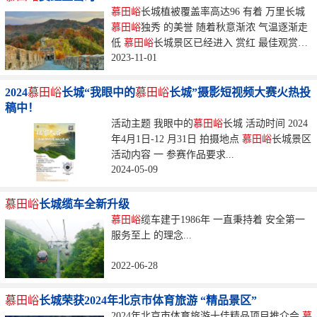
慕田峪
长城植被覆盖率高达96 有着 万里长城
慕田峪
独秀 的美誉 随着秋意渐浓 气温逐渐走
低
慕田峪
长城景区已经进入 赏红 最佳观赏
2023-11-01
期...
2024
慕田峪
长城“我眼中的
慕田峪
长城”摄影短视频大赛火热投
稿中！
活动主题 我眼中的
慕田峪
长城 活动时间 2024
年4月1日-12 月31日 拍摄地点
慕田峪
长城景区
活动内容 一 参赛作品要求...
2024-05-09
慕田峪
长城缆车全新升级
慕田峪
缆车建于1986年 一直秉持着 安全第一
服务至上 的理念...
2022-06-28
慕田峪
长城荣获2024年北京市体育旅游 “精品景区”
2024年北京市体育旅游十佳精品项目推介会
慕