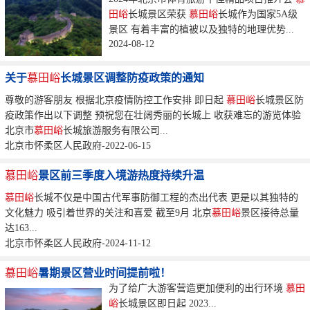
田峪
长城景区荣获
慕田峪
长城作为国家5A级
景区 有着丰富的植被以及独特的地理优势...
2024-08-12
关于
慕田峪
长城景区调整防疫政策的通知
尊敬的游客朋友 根据北京疫情防控工作安排 即日起
慕田峪
长城景区防
疫政策作出以下调整 预祝您在壮阔秀丽的长城上 收获难忘的游览体验
北京市
慕田峪
长城旅游服务有限公司...
北京市怀柔区人民政府-2022-06-15
慕田峪
景区前三季度入境游热度持续升温
慕田峪
长城不仅是中国古代军事防御工程的杰出代表 更是以其独特的
文化魅力 吸引着世界的关注和喜爱 截至9月 北京
慕田峪
景区接待总量
达163...
北京市怀柔区人民政府-2024-11-12
慕田峪
暑期景区营业时间提前啦！
为了给广大游客营造更加便利的出行环境
慕田
峪
长城景区即日起 2023...