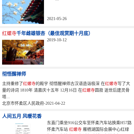
2021-05-26
红螺寺
千年雌雄银杏（最佳观赏期十月底）
2019-10-12
彻悟醒禅师
主持重修了
红螺寺
的殿宇 彻悟醒禅师古汉语造诣极深 在
红螺寺
写了大
量的诗词 1810年 清嘉庆十五年 12月16日 在
红螺寺
圆寂 逝世后建灵骨
塔...
北京市怀柔区人民政府-2021-04-22
人间五月 风暖花香
东直门乘坐916公交车至怀柔汽车站换乘H57路
怀柔汽车站
红螺寺
雁栖湖国际会展中心红绿