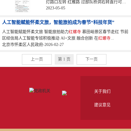
灯路口左转 红雁路 过部队桥洞右转直行可直
2023-05-05
达
红螺寺
...
人工智能赋能怀柔文旅，智能旅拍成为春节“科技年货”
人工智能赋能怀柔文旅 智能旅拍助力
红螺寺
慕田峪景区春节走红 节前
区经信局人工智能专班积极推动 AI+文旅 融合创新 在
红螺寺
...
北京市怀柔区人民政府-2026-02-27
上一页
第 1 页
下一页
关于我们
建议意见