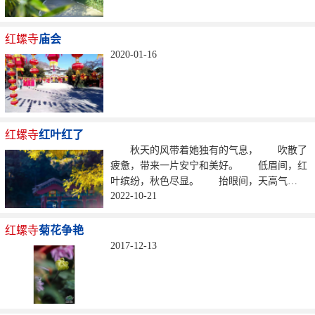
红螺寺
庙会
2020-01-16
红螺寺
红叶红了
秋天的风带着她独有的气息， 吹散了
疲惫，带来一片安宁和美好。 低眉间，红
叶缤纷，秋色尽显。 抬眼间，天高气
2022-10-21
爽，...
红螺寺
菊花争艳
2017-12-13