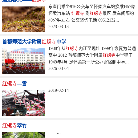
东直门乘坐916公交车至怀柔汽车站换乘H57路
怀柔汽车站
红螺寺
到
红螺寺
景区 发车间隔约
40分钟左右 公交咨询电话 69612132...
2023-03-13
首都师范大学附属
红螺寺
中学
1988年从
红螺寺
内迁至现址 1999年恢复为普通
高中 2012 首都师范大学附属
红螺寺
中学建于
1949年4月 是怀柔第一所公办寄宿制中学...
2026-03-04
红螺寺
—雪
2019-02-14
红螺寺
翠竹
...