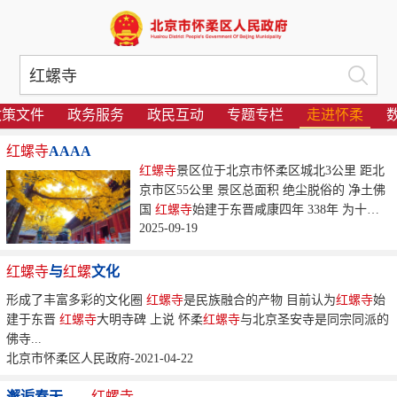
政策文件
政务服务
政民互动
专题专栏
走进怀柔
红螺寺
AAAA
红螺寺
景区位于北京市怀柔区城北3公里 距北
京市区55公里 景区总面积 绝尘脱俗的 净土佛
国
红螺寺
始建于东晋咸康四年 338年 为十方
2025-09-19
常住寺...
红螺寺
与
红螺
文化
形成了丰富多彩的文化圈
红螺寺
是民族融合的产物 目前认为
红螺寺
始
建于东晋
红螺寺
大明寺碑 上说 怀柔
红螺寺
与北京圣安寺是同宗同派的
佛寺...
北京市怀柔区人民政府-2021-04-22
邂逅春天——
红螺寺