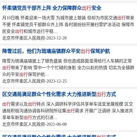
怀柔镇党员干部齐上阵 全力保障群众
出行
安全
月10日晚 怀柔迎来一场大雪 为城市披上银装 但却为市民交通
出行
带来
不便 怀柔镇党员干部群众齐上阵 各村居纷纷开展扫雪铲冰活动 保障市
民安全
出行
和城市运行平稳...
北京市怀柔区人民政府-2023-12-28
降雪过后，他们为琉璃庙镇群众平安
出行
保驾护航
降雪为琉璃庙镇披上了银色盛装 但也造成路面湿滑给行人车辆的正常
出行
带来了影响 雪中一个个忙碌的身影 全力以赴的热情 切实为全镇群
众的平安
出行
保驾护航...
北京市怀柔区人民政府-2023-12-25
区交通局满足群众个性化需求 大力推进新型
出行
方式
出行
需求以及
出行
特点 深入调研科学评估共享单车适宜发展规模 区交
通局积极沟通协调各科研院所征集
出行
需求 开展广泛调研 深入推进共
享单车新型
出行
方式的引进...
北京市怀柔区人民政府-2021-06-08