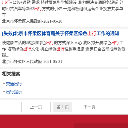
出行
+公务+通勤 需求 持续聚焦科学城建设 着力解决交通服务短板 分
时租赁汽车等新型
出行
方式的引进 一是积极组织运营企业投放共享单
车...
北京市怀柔区人民政府-2021-05-28
[失效]北京市怀柔区体育局关于怀柔区绿色
出行
工作的通知
使健康生活的理念和绿色
出行
的方式深入人心 我区拟开展绿色
出行
工
作 培育绿色
出行
文化 树立绿色
出行
理念等措施 逐步在全区形成绿色低
碳...
北京市怀柔区人民政府-2021-05-21
相关搜索
交通出行
出行提示
上一页
第 1 页
下一页