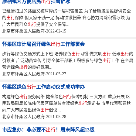
雁栖镇为方便居民
出行
扫雪铲冰
已经清扫过的路面又被厚厚的一层积雪覆盖 为了给镇域居民提供安全
的
出行
保障 但大家干劲十足 挥动铁锹扫帚 齐心协力清除积雪冰块 为
广大居民群众
出行
提供了安全保障...
北京市怀柔区人民政府-2022-02-15
怀柔区审计局召开绿色
出行
工作部署会
步行等绿色交通方式上下班 培养绿色
出行
习惯 做文明
出行
低碳
出行
的
引领者 广泛动员宣传 引导全体干部职工积极参与绿色
出行
工作 在全局
营造绿色
出行
的良好氛围...
北京市怀柔区人民政府-2021-05-27
怀柔区绿色
出行
工作启动仪式成功举办
构建绿色
出行
服务网络 健全绿色
出行
保障机制 三大方面 重点开展 区
民政局副局长陈伟代表区属单位宣读绿色
出行
承诺书 市民代表彭建秋
向广大市民发出绿色
出行
倡议...
北京市怀柔区人民政府-2021-05-28
市应急办：非必要不
出行
！周末阵风超13级