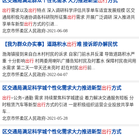
区交通局满足群众个性化需求 大力推进新型
出行
方式
出行
需求以及
出行
特点 深入调研科学评估共享单车适宜发展规模 区交
通局积极沟通协调各科研院所征集
出行
需求 开展广泛调研 深入推进共
享单车新型
出行
方式的引进...
北京市怀柔区人民政府-2021-06-08
【我为群众办实事】道路积水
出行
难 接诉即办解民忧
渤海镇接到来自白木村村民的诉求 自家门前水井反灌 导致道路积水严
重 十分影响
出行
村两委用喇叭广播告知村民及时蓄水 保障村民夜间用
水需求 第二天一早天还未亮时 赶在村民
出行
前...
北京市怀柔区人民政府-2022-04-07
区交通局满足科学城个性化需求大力推进新型
出行
方式
出行
+公务+通勤 需求 持续聚焦科学城建设 着力解决交通服务短板 分
时租赁汽车等新型
出行
方式的引进 一是积极组织运营企业投放共享单
车...
北京市怀柔区人民政府-2021-05-28
区交通局满足科学城个性化需求大力推进新型
出行
方式