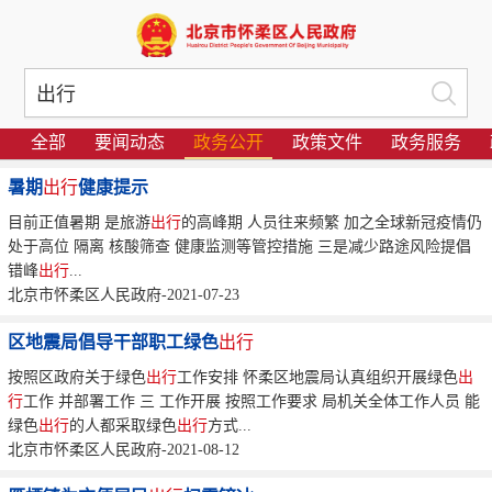
全部
要闻动态
政务公开
政策文件
政务服务
暑期
出行
健康提示
目前正值暑期 是旅游
出行
的高峰期 人员往来频繁 加之全球新冠疫情仍
处于高位 隔离 核酸筛查 健康监测等管控措施 三是减少路途风险提倡
错峰
出行
...
北京市怀柔区人民政府-2021-07-23
区地震局倡导干部职工绿色
出行
按照区政府关于绿色
出行
工作安排 怀柔区地震局认真组织开展绿色
出
行
工作 并部署工作 三 工作开展 按照工作要求 局机关全体工作人员 能
绿色
出行
的人都采取绿色
出行
方式...
北京市怀柔区人民政府-2021-08-12