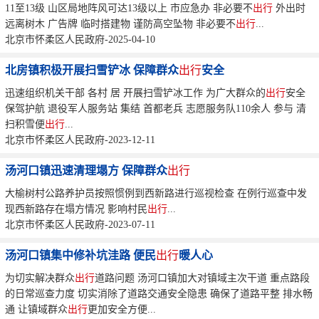
11至13级 山区局地阵风可达13级以上 市应急办 非必要不
出行
外出时
远离树木 广告牌 临时搭建物 谨防高空坠物 非必要不
出行
...
北京市怀柔区人民政府-2025-04-10
北房镇积极开展扫雪铲冰 保障群众
出行
安全
迅速组织机关干部 各村 居 开展扫雪铲冰工作 为广大群众的
出行
安全
保驾护航 退役军人服务站 集结 首都老兵 志愿服务队110余人 参与 清
扫积雪便
出行
...
北京市怀柔区人民政府-2023-12-11
汤河口镇迅速清理塌方 保障群众
出行
大榆树村公路养护员按照惯例到西新路进行巡视检查 在例行巡查中发
现西新路存在塌方情况 影响村民
出行
...
北京市怀柔区人民政府-2023-07-11
汤河口镇集中修补坑洼路 便民
出行
暖人心
为切实解决群众
出行
道路问题 汤河口镇加大对镇域主次干道 重点路段
的日常巡查力度 切实消除了道路交通安全隐患 确保了道路平整 排水畅
通 让镇域群众
出行
更加安全方便...