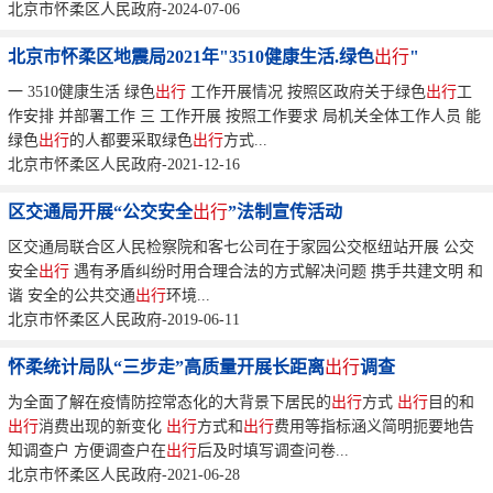
北京市怀柔区人民政府-2024-07-06
北京市怀柔区地震局2021年"3510健康生活.绿色
出行
"
一 3510健康生活 绿色
出行
工作开展情况 按照区政府关于绿色
出行
工
作安排 并部署工作 三 工作开展 按照工作要求 局机关全体工作人员 能
绿色
出行
的人都要采取绿色
出行
方式...
北京市怀柔区人民政府-2021-12-16
区交通局开展“公交安全
出行
”法制宣传活动
区交通局联合区人民检察院和客七公司在于家园公交枢纽站开展 公交
安全
出行
遇有矛盾纠纷时用合理合法的方式解决问题 携手共建文明 和
谐 安全的公共交通
出行
环境...
北京市怀柔区人民政府-2019-06-11
怀柔统计局队“三步走”高质量开展长距离
出行
调查
为全面了解在疫情防控常态化的大背景下居民的
出行
方式
出行
目的和
出行
消费出现的新变化
出行
方式和
出行
费用等指标涵义简明扼要地告
知调查户 方便调查户在
出行
后及时填写调查问卷...
北京市怀柔区人民政府-2021-06-28