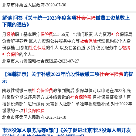
北京市怀柔区人民政府-2020-07-30
解读 问答《关于统一2023年度各项
社会保险
缴费工资基数上
下限的通告》
月
缴纳
职工基本医疗
保险费
553 56元 七 部门职责 人力资源
社会
保障局
负责解释养老 区人力资源公共服务中心等
社会保险
代理机构以个人身
份存档 且参加
社会保险
的个人 以及在各街道 乡镇 便民服务中心
缴纳
社会保险
的个人...
北京市人力资源和社会保障局-2023-07-27
【温馨提示】关于补缴2022年阶段性缓缴三项
社会保险费
的提
示
阶段性缓缴三项
社会保险费
政策到期后 参保单位可以申请在2023年底
前采取分期或逐月等方式补缴缓缴的
社会保险费
月社保费征收期内直
接到税务部门进行缴费 无需到人社部门单独申报缓缴补缴 对于2022年
缓缴的三项
社会保险费
...
北京市怀柔区人民政府-2023-12-18
市退役军人事务局等8部门《关于促进北京市退役军人到开发