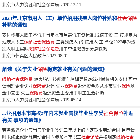
北京市人力资源和社会保障局-2020-12-11
2023年北京市用人（工）单位招用残疾人岗位补贴和
社会保险
补贴的通知
支付残疾人职工不低于当年本市月最低工资标准1 2倍工资 三 按规定为
残疾人职工
缴纳
社会保险费
三类残疾人 的 按用人 工 单位2022年为残
疾人职工实际
缴纳
社会保险费
用中单位缴费部分总额的...
北京市怀柔区人民政府-2023-08-01
解读《关于失业
保险
稳定就业有关问题的通知》
缴纳
社会保险费
转岗培训 技能提升培训等稳定就业岗位相关支出 可申
请困难企业失业
保险费
返还 失业
保险费
返还资金均从本市失业
保险
基
金中支出 失业
保险费
返还资金主要用于职工生活补助...
北京市人力资源和社会保障局-2019-05-14
...业招用本市离校2年内未就业高校毕业生享受
社会保险
补贴
有关 事项的通知》
劳务派遣企业应当与毕业生签订二年以上的固定期限劳动合同 且申请
时未终止或解除劳动合同 3 参加本市职工
社会保险
并按规定
缴纳
社会