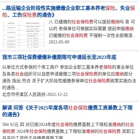
...路运输企业阶段性实施缓缴企业职工基本养老
保险
、失业
保
险
、工伤
保险
费
的通告》
八 已缓缴的
社会保险费
可以提前
缴纳
吗 答 可
以的 参保单位可根据实际需要 提前申报
缴纳
已缓缴的
社会保险费
不强制一次性全部缴清
2022-05-09
申报
缴纳
时要遵循从前往后原则选择月份...
我市三项社保费缓缴补缴期限可申请延长至2023年底
以单位方式参保的个体工商户 参加企业职工基本养老
保险
的事业单位
及各类
社会
组织可以自愿申请缓缴三项
社会保险费
的单位应
缴纳
部分
通告 指出 符合 关于扩大阶段性缓缴参保单位
社会保险费
政策实施办法
的通告...
北京市怀柔区人民政府-2022-12-22
解读 问答《关于2025年度各项
社会保险
缴费工资基数上下限
的通告》
584 92元 四 对已按2024年度
社会保险
缴费基数上下限标准
缴纳
的
社会
保险费
2024年
社会保险
缴费基数上下限标准
缴纳
的
社会保险费
其职工
月平均工资低于月缴费基数下限...