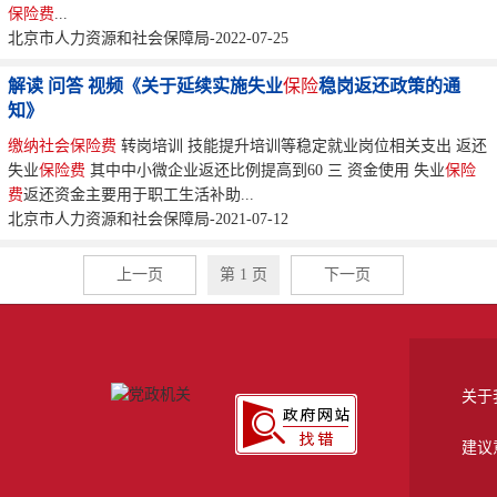
保险费
...
北京市人力资源和社会保障局-2022-07-25
解读 问答 视频《关于延续实施失业
保险
稳岗返还政策的通
知》
缴纳
社会保险费
转岗培训 技能提升培训等稳定就业岗位相关支出 返还
失业
保险费
其中中小微企业返还比例提高到60 三 资金使用 失业
保险
费
返还资金主要用于职工生活补助...
北京市人力资源和社会保障局-2021-07-12
上一页
第 1 页
下一页
关于
建议