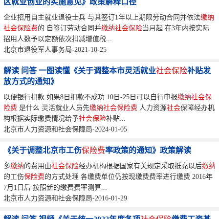
区就业创业的实施意见》政策解释口径
企业招用自主就业退役士兵 与其签订1年以上期限劳动合同并依法
缴纳
社会保险费
的 自签订劳动合同并
缴纳
社会保险
当月起 在3年内按实际
招用人数予以定额依次扣减增值税...
北京市退役军人事务局-2021-10-25
解读 问答 一图读懂《关于调整本市灵活就业
社会保险
补贴发
放方式的通知》
以便银行扣款 如果8日扣款不成功 10日-25日可以自行申报
缴纳
社会保
险费
是什么 灵活就业人员先
缴纳
社会保险费
人力资源
社会
保障经办机
构根据实际缴费情况给予
社会保险
补贴...
北京市人力资源和社会保障局-2024-01-05
《关于调整北京市工伤
保险费
率政策的通知》政策解读
多
缴纳
的费用由
社会保险
经办机构根据国家有关规定采取抵充以后
缴纳
的工伤
保险费
的方式处理 各缴费单位仍按现缴费费率进行缴费 2016年
7月1日后 按照新的缴费费率测算...
北京市人力资源和社会保障局-2016-01-29