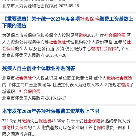
北京市人力资源和社会保障局-2025-09-18
【重要通告】关于统一2023年度各项
社会保险
缴费工资基数上
下限的通告
为确保本市参保单位和参保个人按时足额
缴纳
2023年度
社会保险费
区
人力资源公共服务中心等
社会保险
代理机构以个人身份存档 且参加
社
会保险
的个人 以及在各街道 乡镇 便民服务中心
缴纳
社会保险
的个人...
北京市怀柔区人民政府-2023-07-26
残疾人自主创业个体就业补贴问答
北京市
社会保险
个人权益记录 单位职工缴费信息 或个人
缴纳
社会保险
的 个体工商户营业执照 等 且法定代表人为残疾人本人 2 按规定
缴纳
了
城镇职工
社会保险费
...
北京市怀柔区人民政府-2019-12-17
本市发布2020年各项社保缴费工资基数上下限
722 6元 月
缴纳
失业
保险费
43 36元 对于享受
社会保险
补贴的参保人员
缴纳
社会保险
的个人 缴费基数可以在企业职工养老
保险
缴费下限和上
限之间适当选择...