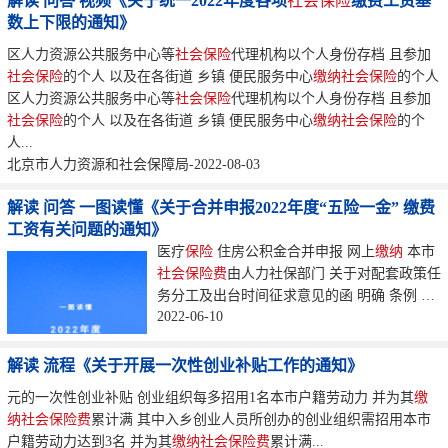
解读 问答 视频《关于统一2022年度各项
社会保险
缴费工资基
数上下限的通知》
区人力资源公共服务中心等
社会保险
代理机构以个人身份存档 且参加
社会保险
的个人 以及在各街道 乡镇 便民服务中心
缴纳
社会保险
的个人
区人力资源公共服务中心等
社会保险
代理机构以个人身份存档 且参加
社会保险
的个人 以及在各街道 乡镇 便民服务中心
缴纳
社会保险
的个
人...
北京市人力资源和社会保障局-2022-08-03
解读 问答 一图读懂《关于合并申报2022年度“五险一金” 缴费
工资有关问题的通知》
医疗
保险
住房公积金合并申报 网上
缴纳
本市
社会保险费
由人力社保部门 关于对配套政策任
务分工及出台时间征求意见的函 明确 条例 中
2022-06-10
我局配合任务有 推行
社会保险
...
解读 流程《关于开展一次性创业补贴工作的通知》
元的一次性创业补贴 创业组织每多招用1名本市户籍劳动力 并为其
缴
纳
社会保险费
累计满 其中入乡创业人员所创办的创业组织需招用本市
户籍劳动力达到3名 并为其
缴纳
社会保险费
累计满...