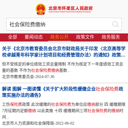
全部
要闻动态
政务公开
政策文件
政务服务
关于《北京市教育委员会北京市财政局关于印发〈北京高等学
校卓越青年科学家计划项目和经费管理办法〉的通知》政策解
读
但不受核定的单位绩效工资总量限制 不作为核定下一年度绩效工资总
量的基数 不作为
社会保险费
缴纳
基数...
北京市教育委员会-2024-07-30
解读 图解 一图读懂《关于扩大阶段性缓缴企业
社会保险费
政
策实施办法的通告》
工伤
保险费
政策 此次缓缴的
社会保险费
为单位应
缴纳
部分 四 缓缴期限
7月征期内足额
缴纳
以此类推 十四 缓缴期间三项
社会保险费
的
缴纳
时
间...
北京市人力资源和社会保障局-2022-06-02