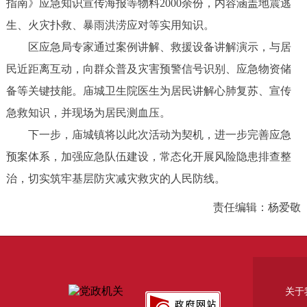
指南》应急知识宣传海报等物料2000余份，内容涵盖地震逃
生、火灾扑救、暴雨洪涝应对等实用知识。
区应急局专家通过案例讲解、救援设备讲解演示，与居
民近距离互动，向群众普及灾害预警信号识别、应急物资储
备等关键技能。庙城卫生院医生为居民讲解心肺复苏、宣传
急救知识，并现场为居民测血压。
下一步，庙城镇将以此次活动为契机，进一步完善应急
预案体系，加强应急队伍建设，常态化开展风险隐患排查整
治，切实筑牢基层防灾减灾救灾的人民防线。
责任编辑：杨爱敬
关于