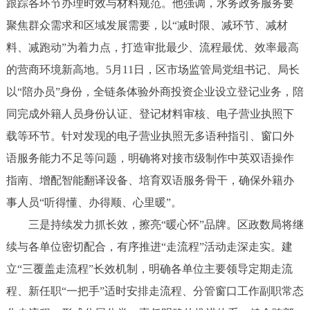
跟踪各环节办理时效与材料规范。他强调，水务政务服务要
聚焦群众需求和区域发展需要，以“减时限、减环节、减材
料、减跑动”为着力点，打造审批最少、流程最优、效率最高
的营商环境新高地。5月11日，区市场监管局党组书记、局长
以“陪办员”身份，全链条体验外商投资企业设立登记业务，陪
同完成外籍人员身份认证、登记材料审核、电子营业执照下
载等环节。针对发现的电子营业执照无多语种指引、窗口外
语服务能力不足等问题，明确将对接市级制作中英双语操作
指南、增配智能翻译设备、培育双语服务骨干，确保外籍办
事人员“听得懂、办得顺、心里暖”。
三是持续发力抓长效，擦亮“暖心怀”品牌。区政数局将继
续与各单位密切配合，有序推进“走流程”活动走深走实。建
立“三覆盖走流程”长效机制，明确各单位主要领导定期走流
程、新任职“一把手”适时安排走流程、分管窗口工作副职常态