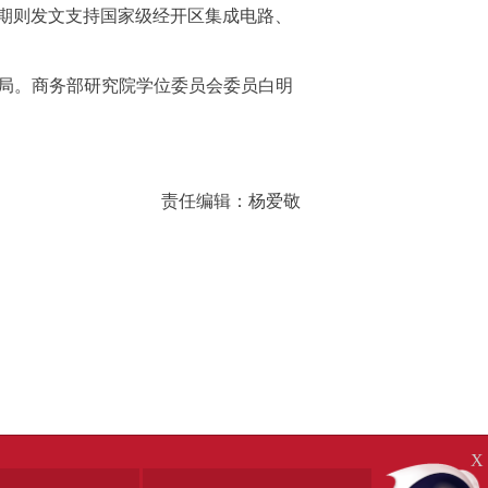
期则发文支持国家级经开区集成电路、
布局。商务部研究院学位委员会委员白明
责任编辑：杨爱敬
X