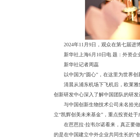
2024年11月9日，观众在第七届进
新华社上海6月10日电 题：外资企
新华社记者周蕊
以中国为“圆心”，在这里为世界创新
清晨从浦东机场下飞机后，欧莱雅集
创新研发中心深入了解中国团队的研发
与中国创新生物技术公司未名拾光的
立“凯辉创美未来基金”，重点投资处
在芭芭拉·拉韦尔诺看来，真正要做到
的是在中国建立中外企业共同生长的“创