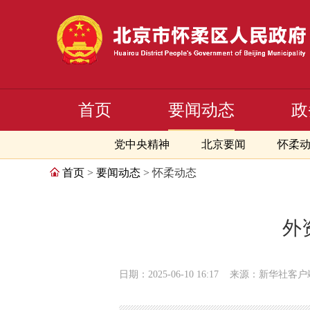
首页
要闻动态
政
党中央精神
北京要闻
怀柔
首页
>
要闻动态
> 怀柔动态
外
日期：2025-06-10 16:17
来源：新华社客户