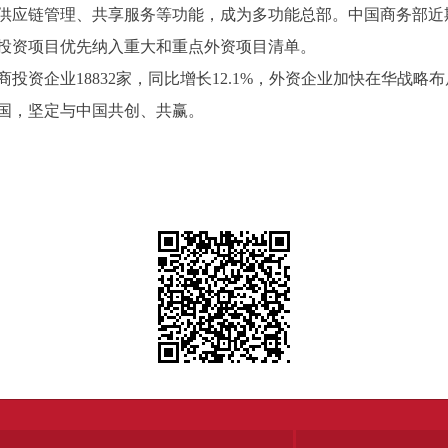
供应链管理、共享服务等功能，成为多功能总部。中国商务部近
投资项目优先纳入重大和重点外资项目清单。
资企业18832家，同比增长12.1%，外资企业加快在华战略
国，坚定与中国共创、共赢。