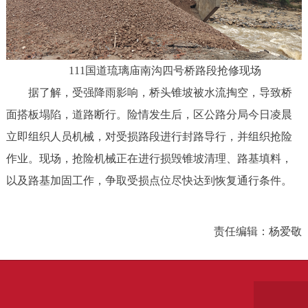
111国道琉璃庙南沟四号桥路段抢修现场
据了解，受强降雨影响，桥头锥坡被水流掏空，导致桥
面搭板塌陷，道路断行。险情发生后，区公路分局今日凌晨
立即组织人员机械，对受损路段进行封路导行，并组织抢险
作业。现场，抢险机械正在进行损毁锥坡清理、路基填料，
以及路基加固工作，争取受损点位尽快达到恢复通行条件。
责任编辑：杨爱敬