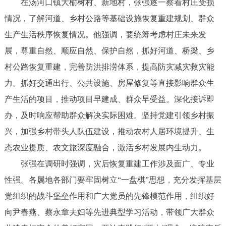
在汤河口镇大榆树村、新地村，张强逐一察看村庄受损
情况，了解河道、乡村公路等基础设施恢复重建规划、群众
生产生活秩序恢复情况。他强调，要统筹考虑村庄未来发
展，尊重自然、顺应自然、保护自然，抓好河道、桥梁、乡
村公路恢复重建，完善防洪排涝体系，提高防灾减灾救灾能
力。抓好交通出行、公共设施、房屋修复等直接影响群众生
产生活的项目，推动项目早建成、群众早受益。深化接诉即
办，及时响应帮助群众解决实际困难。坚持党建引领乡村振
兴，加强乡村带头人队伍建设，推动农村人居环境提升、生
态农业提质、农文旅深度融合，激活乡村发展内生动力。
张强在调研时强调，灾后恢复重建工作涉及面广、专业
性强。各属地各部门要牢固树立“一盘棋”思想，充分发挥基层
党组织的战斗堡垒作用和广大党员的先锋模范作用，组织好
向尹春燕、蔡永章夫妇等先进典型学习活动，带领广大群众