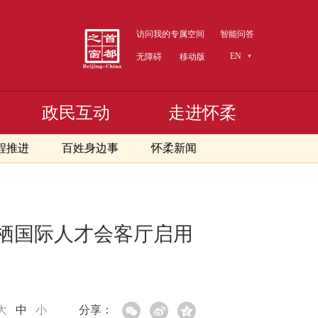
访问我的专属空间
智能问答
EN
无障碍
移动版
政民互动
走进怀柔
程推进
百姓身边事
怀柔新闻
栖国际人才会客厅启用
大
中
小
分享：