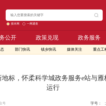
搜本网
一网通查
务公开
政策兑现
政务服务
动态
部门快讯
镇乡快讯
媒体关注
重点工
新地标，怀柔科学城政务服务e站与雁
运行
字号：
众号