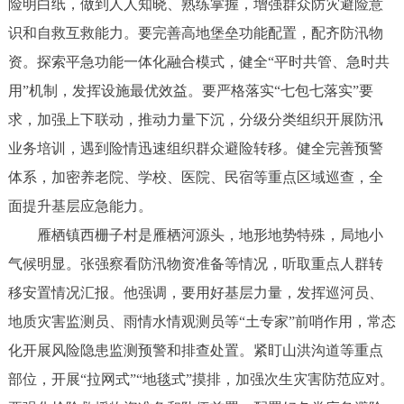
险明白纸，做到人人知晓、熟练掌握，增强群众防灾避险意
识和自救互救能力。要完善高地堡垒功能配置，配齐防汛物
资。探索平急功能一体化融合模式，健全“平时共管、急时共
用”机制，发挥设施最优效益。要严格落实“七包七落实”要
求，加强上下联动，推动力量下沉，分级分类组织开展防汛
业务培训，遇到险情迅速组织群众避险转移。健全完善预警
体系，加密养老院、学校、医院、民宿等重点区域巡查，全
面提升基层应急能力。
雁栖镇西栅子村是雁栖河源头，地形地势特殊，局地小
气候明显。张强察看防汛物资准备等情况，听取重点人群转
移安置情况汇报。他强调，要用好基层力量，发挥巡河员、
地质灾害监测员、雨情水情观测员等“土专家”前哨作用，常态
化开展风险隐患监测预警和排查处置。紧盯山洪沟道等重点
部位，开展“拉网式”“地毯式”摸排，加强次生灾害防范应对。