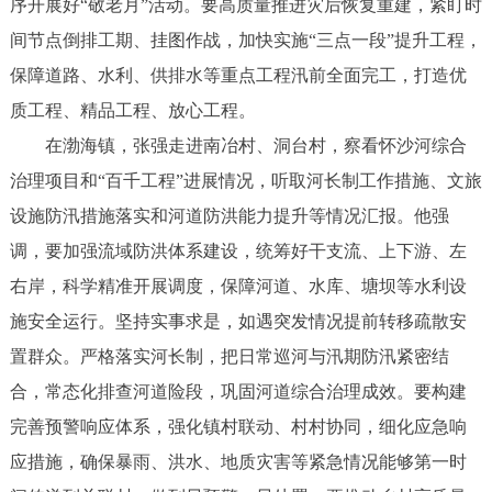
序开展好“敬老月”活动。要高质量推进灾后恢复重建，紧盯时
间节点倒排工期、挂图作战，加快实施“三点一段”提升工程，
保障道路、水利、供排水等重点工程汛前全面完工，打造优
质工程、精品工程、放心工程。
在渤海镇，张强走进南冶村、洞台村，察看怀沙河综合
治理项目和“百千工程”进展情况，听取河长制工作措施、文旅
设施防汛措施落实和河道防洪能力提升等情况汇报。他强
调，要加强流域防洪体系建设，统筹好干支流、上下游、左
右岸，科学精准开展调度，保障河道、水库、塘坝等水利设
施安全运行。坚持实事求是，如遇突发情况提前转移疏散安
置群众。严格落实河长制，把日常巡河与汛期防汛紧密结
合，常态化排查河道险段，巩固河道综合治理成效。要构建
完善预警响应体系，强化镇村联动、村村协同，细化应急响
应措施，确保暴雨、洪水、地质灾害等紧急情况能够第一时