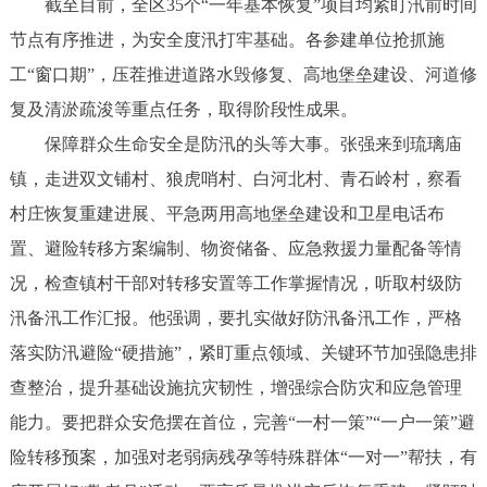
截至目前，全区35个“一年基本恢复”项目均紧盯汛前时间
节点有序推进，为安全度汛打牢基础。各参建单位抢抓施
工“窗口期”，压茬推进道路水毁修复、高地堡垒建设、河道修
复及清淤疏浚等重点任务，取得阶段性成果。
保障群众生命安全是防汛的头等大事。张强来到琉璃庙
镇，走进双文铺村、狼虎哨村、白河北村、青石岭村，察看
村庄恢复重建进展、平急两用高地堡垒建设和卫星电话布
置、避险转移方案编制、物资储备、应急救援力量配备等情
况，检查镇村干部对转移安置等工作掌握情况，听取村级防
汛备汛工作汇报。他强调，要扎实做好防汛备汛工作，严格
落实防汛避险“硬措施”，紧盯重点领域、关键环节加强隐患排
查整治，提升基础设施抗灾韧性，增强综合防灾和应急管理
能力。要把群众安危摆在首位，完善“一村一策”“一户一策”避
险转移预案，加强对老弱病残孕等特殊群体“一对一”帮扶，有