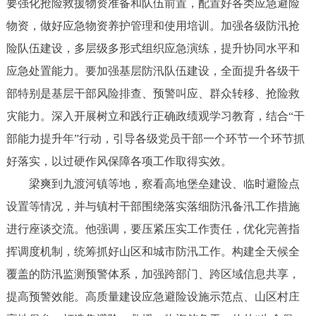
要强化抢险救援物资准备和队伍前置，配置好各类应急避险
物资，做好应急物资养护管理和使用培训。加强各级防汛抢
险队伍建设，多层级多形式组织应急演练，提升协同水平和
应急处置能力。要加强基层防汛队伍建设，全面提升各级干
部特别是基层干部风险排查、预警叫应、群众转移、抢险救
灾能力。深入开展树立和践行正确政绩观学习教育，结合“干
部能力提升年”行动，引导各级党员干部一个环节一个环节抓
好落实，以过硬作风保障各项工作取得实效。
梁爽到九渡河镇等地，察看高地堡垒建设、临时避险点
设置等情况，并与镇村干部围绕落实落细防汛备汛工作措施
进行座谈交流。他强调，要压紧压实工作责任，优化完善指
挥调度机制，统筹抓好山区和城市防汛工作。构建全天候全
覆盖的防汛监测预警体系，加强跨部门、跨区域信息共享，
提高预警效能。高质量建设应急避险设施示范点、山区村庄