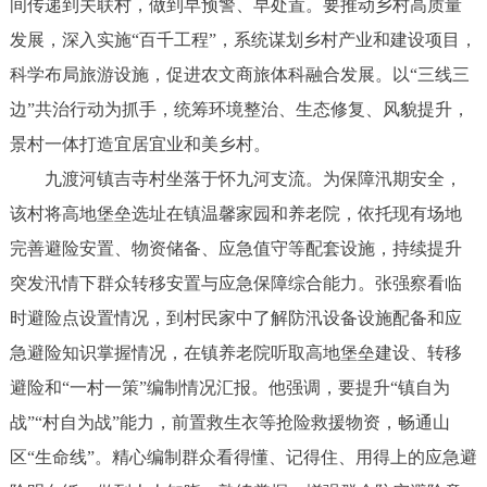
间传递到关联村，做到早预警、早处置。要推动乡村高质量
发展，深入实施“百千工程”，系统谋划乡村产业和建设项目，
科学布局旅游设施，促进农文商旅体科融合发展。以“三线三
边”共治行动为抓手，统筹环境整治、生态修复、风貌提升，
景村一体打造宜居宜业和美乡村。
九渡河镇吉寺村坐落于怀九河支流。为保障汛期安全，
该村将高地堡垒选址在镇温馨家园和养老院，依托现有场地
完善避险安置、物资储备、应急值守等配套设施，持续提升
突发汛情下群众转移安置与应急保障综合能力。张强察看临
时避险点设置情况，到村民家中了解防汛设备设施配备和应
急避险知识掌握情况，在镇养老院听取高地堡垒建设、转移
避险和“一村一策”编制情况汇报。他强调，要提升“镇自为
战”“村自为战”能力，前置救生衣等抢险救援物资，畅通山
区“生命线”。精心编制群众看得懂、记得住、用得上的应急避