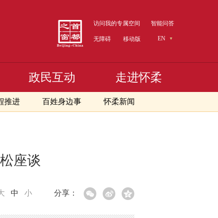
访问我的专属空间
智能问答
EN
无障碍
移动版
政民互动
走进怀柔
程推进
百姓身边事
怀柔新闻
松座谈
大
中
小
分享：