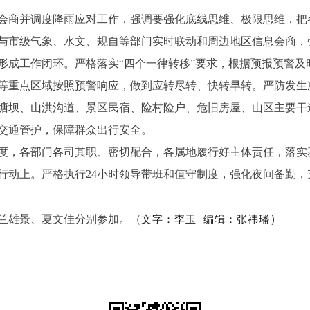
商并调度降雨应对工作，强调要强化底线思维、极限思维，把
与市级气象、水文、规自等部门实时联动和周边地区信息会商，
形成工作闭环。严格落实“四个一律转移”要求，根据预报预警及
等重点区域按照预警响应，做到应转尽转、快转早转。严防发生
塘坝、山洪沟道、景区民宿、险村险户、危旧房屋、山区主要干
交通管护，保障群众出行安全。
各部门各司其职、密切配合，各属地履行好主体责任，落实基
行动上。严格执行24小时领导带班和值守制度，强化夜间备勤
）
雄景、夏文佳分别参加。（
文字：李玉
编辑：张祎璠