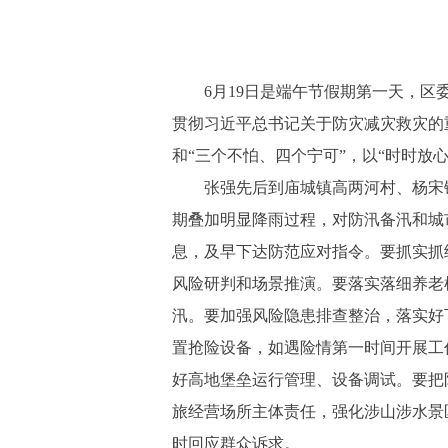
6月19日是端午节假期第一天，区委
贯彻习近平总书记关于防灾减灾救灾的
和“三个不怕、四个宁可”，以“时时
张强先后到庙城镇高两河村、杨宋镇
期叠加明显降雨过程，对防汛备汛和城
息，及早下达防范应对指令。要抓实抓
风险研判和场景推演。要落实落细养老
汛。要加强风险隐患排查整治，落实好
置抢险设备，如遇险情第一时间开展工
好高地堡垒运行管理、设备调试。要把
旅经营场所主体责任，强化涉山涉水景
时回应群众诉求。