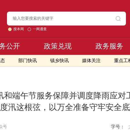
搜本网
一网通查
务公开
政策兑现
政务服务
动态
部门快讯
镇乡快讯
媒体关注
重点工
汛和端午节服务保障并调度降雨应对
度汛这根弦，以万全准备守牢安全底
字号：
众号