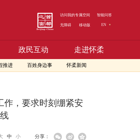
访问我的专属空间
智能问答
EN
无障碍
移动版
政民互动
走进怀柔
程推进
百姓身边事
怀柔新闻
工作，要求时刻绷紧安
线
大
中
小
分享：