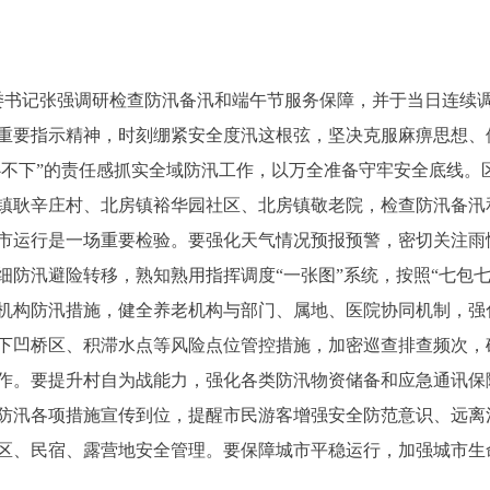
书记张强调研检查防汛备汛和端午节服务保障，并于当日连续
重要指示精神，时刻绷紧安全度汛这根弦，坚决克服麻痹思想、
放心不下”的责任感抓实全域防汛工作，以万全准备守牢安全底线
耿辛庄村、北房镇裕华园社区、北房镇敬老院，检查防汛备汛
市运行是一场重要检验。要强化天气情况预报预警，密切关注雨
细防汛避险转移，熟知熟用指挥调度“一张图”系统，按照“七包
机构防汛措施，健全养老机构与部门、属地、医院协同机制，强
下凹桥区、积滞水点等风险点位管控措施，加密巡查排查频次，
作。要提升村自为战能力，强化各类防汛物资储备和应急通讯保
防汛各项措施宣传到位，提醒市民游客增强安全防范意识、远离
区、民宿、露营地安全管理。要保障城市平稳运行，加强城市生命线