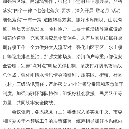
加强跨区域、跨流域协作，强化上下游村庄信息共享。严格
落实“四个一律”“七包七落实”要求，深入开展“敬老月”活动，
细化落实“一村一策”避险转移方案。抓好水库闸坝、山洪沟
道、地质灾害易发区、险村险户、主要干道沿线等重点设施
和部位巡查，充实基层应急物资储备。从严从实从细抓好暑
期各项工作，全力做好大人流应对，强化山区景区、水上项
目等隐患排查整治，加强文旅场所、沿河商户等重点部位安
全管理，完善“点对点”叫应关停机制。坚决打好防汛攻坚战、
总体战，强化雨情水情汛情会商研判，压实区、街镇、社区
（村）三级防汛责任，严格落实 24小时领导带班和应急值守
制度。加强与驻怀部队协作，组织好社会救援、民兵队伍等
力量，共同筑牢安全防线。
会议强调，各系统党（工）委要深入落实党中央、市委
和区委关于本领域工作的决策部署，统筹指导抓好本系统内