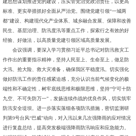
建思想谋划推进党的建设，压实管党治党政治责任，以更高
标准、更实举措抓好全面从严治党。围绕党建引领“一城两
都”建设、构建现代化产业体系、城乡融合发展、保障和改善
民生、基层治理、防汛度汛等重点工作，探索行之有效的好
经验、好做法，以高质量党建引领区域高质量发展。
会议强调，要深入学习贯彻习近平总书记对防汛救灾工
作作出的重要指示精神，坚持人民至上、生命至上，做足防
大汛、抢大险、救大灾准备，确保我区平稳度汛。切实强化
做好防汛工作的责任感紧迫感，充分认识当前气候变化的极
端性和不确定性，树牢底线思维和极限思维，坚持“宁可十防
九空、不可失防万一”，发扬连续作战的优良作风，切实筑牢
防汛安全堤坝。进一步落实落细各项防汛措施，密切监测研
判第9号台风“巴威”动向，对入汛以来几次强降雨的应对情况
进行复盘总结，提高突发极端强降雨防汛响应和应急能力。