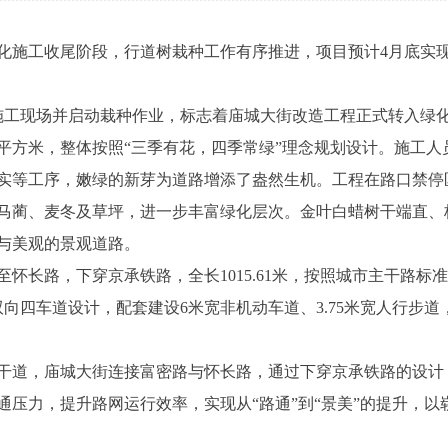
施工收尾阶段，行道树栽种工作有序推进，项目预计4月底实现
工现场并启动栽种作业，标志着庙城大街改造工程正式转入绿
7平方米，整体按照“三季有花，四季常绿”理念规划设计。施工人
实等工序，嫩绿的新芽为道路增添了盎然生机。工程在路口禁停
马蔺、麦冬及草坪，进一步丰富绿化层次。金叶白蜡树干端直、
与美观的景观道路。
路，下穿京承铁路，全长1015.61米，按照城市主干路标准建
双向四车道设计，配套建设6米宽非机动车道、3.75米宽人行步
道，庙城大街连接富密路与怀长路，通过下穿京承铁路的设计
通压力，提升路网运行效率，实现从“路通”到“景美”的提升，