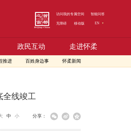
访问我的专属空间
智能问答
EN
无障碍
移动版
政民互动
走进怀柔
程推进
百姓身边事
怀柔新闻
底全线竣工
大
中
小
分享：