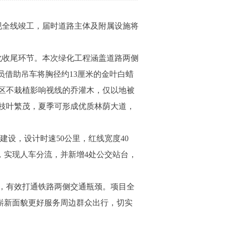
全线竣工，届时道路主体及附属设施将
化收尾环节。本次绿化工程涵盖道路两侧
员借助吊车将胸径约13厘米的金叶白蜡
区不栽植影响视线的乔灌木，仅以地被
枝叶繁茂，夏季可形成优质林荫大道，
设，设计时速50公里，红线宽度40
道，实现人车分流，并新增4处公交站台，
，有效打通铁路两侧交通瓶颈。项目全
以崭新面貌更好服务周边群众出行，切实