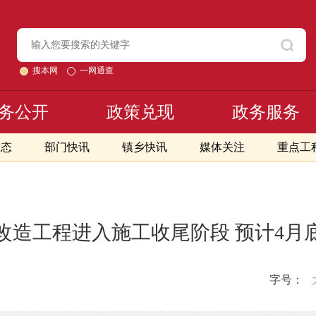
搜本网
一网通查
务公开
政策兑现
政务服务
动态
部门快讯
镇乡快讯
媒体关注
重点工
改造工程进入施工收尾阶段 预计4月
字号：