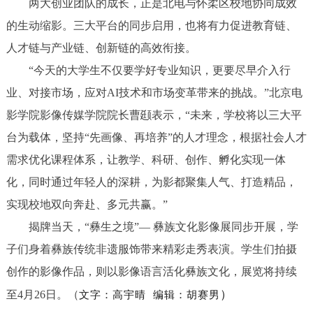
两大创业团队的成长，正是北电与怀柔区校地协同成效
的生动缩影。三大平台的同步启用，也将有力促进教育链、
人才链与产业链、创新链的高效衔接。
“今天的大学生不仅要学好专业知识，更要尽早介入行
业、对接市场，应对AI技术和市场变革带来的挑战。”北京电
影学院影像传媒学院院长曹颋表示，“未来，学校将以三大平
台为载体，坚持“先画像、再培养”的人才理念，根据社会人才
需求优化课程体系，让教学、科研、创作、孵化实现一体
化，同时通过年轻人的深耕，为影都聚集人气、打造精品，
实现校地双向奔赴、多元共赢。”
揭牌当天，“彝生之境”— 彝族文化影像展同步开展，学
子们身着彝族传统非遗服饰带来精彩走秀表演。学生们拍摄
创作的影像作品，则以影像语言活化彝族文化，展览将持续
高宇晴
）
至4月26日。（
文字：
编辑：胡赛男