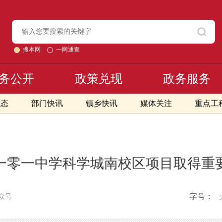
搜本网
一网通查
务公开
政策兑现
政务服务
动态
部门快讯
镇乡快讯
媒体关注
重点工
一零一中学科学城南校区项目取得重
字号：
众号