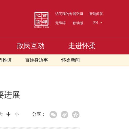
访问我的专属空间
智能问答
EN
无障碍
移动版
政民互动
走进怀柔
程推进
百姓身边事
怀柔新闻
要进展
大
中
小
分享：