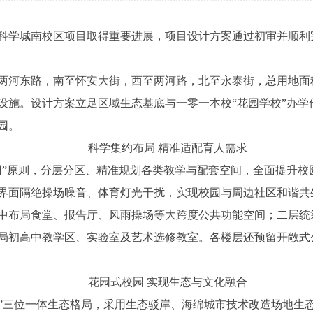
学城南校区项目取得重要进展，项目设计方案通过初审并顺利
东路，南至怀安大街，西至两河路，北至永泰街，总用地面积约1
设施。设计方案立足区域生态基底与一零一本校“花园学校”办学
园。
科学集约布局 精准适配育人需求
原则，分层分区、精准规划各类教学与配套空间，全面提升校
界面隔绝操场噪音、体育灯光干扰，实现校园与周边社区和谐共
布局食堂、报告厅、风雨操场等大跨度公共功能空间；二层统
局初高中教学区、实验室及艺术选修教室。各楼层还预留开敞式
花园式校园 实现生态与文化融合
”三位一体生态格局，采用生态驳岸、海绵城市技术改造场地生