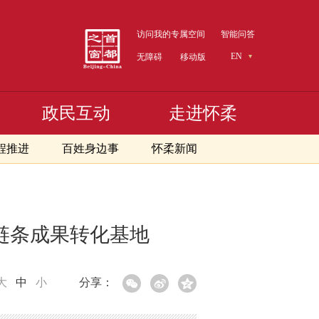
访问我的专属空间
智能问答
EN
无障碍
移动版
政民互动
走进怀柔
程推进
百姓身边事
怀柔新闻
链条成果转化基地
大
中
小
分享：