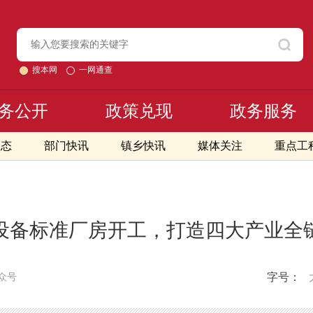
搜本网
一网通查
务公开
政策兑现
政务服务
动态
部门快讯
镇乡快讯
媒体关注
重点工
设备标准厂房开工，打造四大产业全
字号：
众号