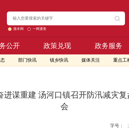
搜本网
一网通查
务公开
政策兑现
政务服务
动态
部门快讯
镇乡快讯
媒体关注
重点工
奋进谋重建 汤河口镇召开防汛减灾
会
字号：