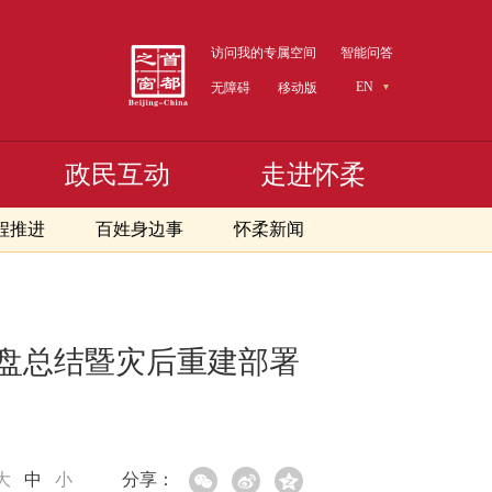
访问我的专属空间
智能问答
EN
无障碍
移动版
政民互动
走进怀柔
程推进
百姓身边事
怀柔新闻
复盘总结暨灾后重建部署
大
中
小
分享：