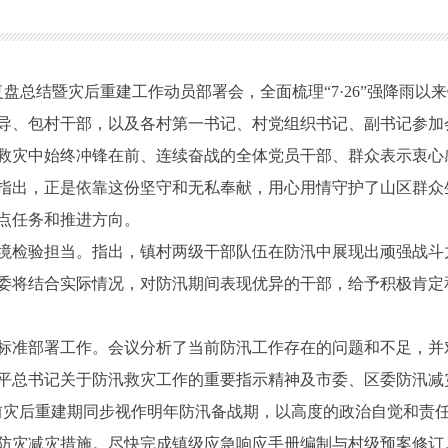
总结暨灾后重建工作动员部署会，全面梳理“7·26”强降雨以
导、包村干部，以及各村第一书记、村党组织书记、副书记参加
灾中始终冲锋在前、连续奋战的全体党员干部、群众表示衷心
指出，正是依靠这份坚守和无私奉献，用心用情守护了山区群众
点任务和推进方向。
检验担当。指出，镇村两级干部队伍在防汛中展现出顽强战斗
委将结合实际情况，对防汛期间表现优异的干部，给予积极肯定
准部署工作。会议分析了当前防汛工作存在的问题和不足，并
平总书记关于防汛救灾工作的重要指示精神及市委、区委防汛减
前灾后重建期同步视作明年防汛备战期，以高度的政治自觉和责
灾减灾措施。尽快完成镇级应急响应手册编制与村级预案修订