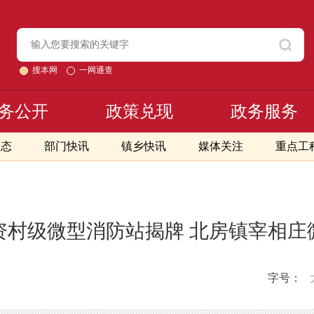
搜本网
一网通查
务公开
政策兑现
政务服务
动态
部门快讯
镇乡快讯
媒体关注
重点工
资村级微型消防站揭牌 北房镇宰相庄
字号：