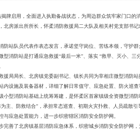
揭牌启用，全面进入执勤备战状态，为周边群众筑牢家门口的
，北房派出所所长，怀柔消防救援局二大队及相关村党支部书记
防站队员代表作表态发言，承诺坚守岗位、苦练本领，守护群
型消防站是打通应急救援“最后一米”、落实 “救早、灭小、三
。
援局局长、北房镇党委副书记、镇长共同为宰相庄微型消防站
站内设施及装备器材，详细了解日常值守、应急处置、防火巡查
小型消防站基础上统筹筹建，是怀柔区首家镇级全资微型消防站
防为主、防救结合”，承担常态巡查、初期火灾扑救、人员疏散引
控与应急处置能力，进一步织密辖区消防安全防护网。
完善了北房镇基层消防应急体系，织密城乡消防安全防护网，