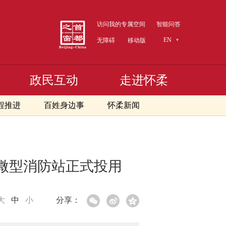
访问我的专属空间
智能问答
EN
无障碍
移动版
政民互动
走进怀柔
程推进
百姓身边事
怀柔新闻
微型消防站正式投用
大
中
小
分享：