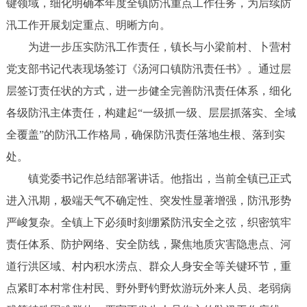
键领域，细化明确本年度全镇防汛重点工作任务，为后续防
汛工作开展划定重点、明晰方向。
为进一步压实防汛工作责任，镇长与小梁前村、卜营村
党支部书记代表现场签订《汤河口镇防汛责任书》。通过层
层签订责任状的方式，进一步健全完善防汛责任体系，细化
各级防汛主体责任，构建起“一级抓一级、层层抓落实、全域
全覆盖”的防汛工作格局，确保防汛责任落地生根、落到实
处。
镇党委书记作总结部署讲话。他指出，当前全镇已正式
进入汛期，极端天气不确定性、突发性显著增强，防汛形势
严峻复杂。全镇上下必须时刻绷紧防汛安全之弦，织密筑牢
责任体系、防护网络、安全防线，聚焦地质灾害隐患点、河
道行洪区域、村内积水涝点、群众人身安全等关键环节，重
点紧盯本村常住村民、野外野钓野炊游玩外来人员、老弱病