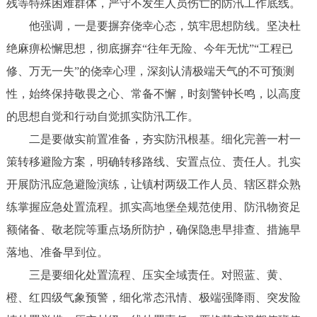
残等特殊困难群体，严守不发生人员伤亡的防汛工作底线。
他强调，一是要摒弃侥幸心态，筑牢思想防线。坚决杜
绝麻痹松懈思想，彻底摒弃“往年无险、今年无忧”“工程已
修、万无一失”的侥幸心理，深刻认清极端天气的不可预测
性，始终保持敬畏之心、常备不懈，时刻警钟长鸣，以高度
的思想自觉和行动自觉抓实防汛工作。
二是要做实前置准备，夯实防汛根基。细化完善一村一
策转移避险方案，明确转移路线、安置点位、责任人。扎实
开展防汛应急避险演练，让镇村两级工作人员、辖区群众熟
练掌握应急处置流程。抓实高地堡垒规范使用、防汛物资足
额储备、敬老院等重点场所防护，确保隐患早排查、措施早
落地、准备早到位。
三是要细化处置流程、压实全域责任。对照蓝、黄、
橙、红四级气象预警，细化常态汛情、极端强降雨、突发险