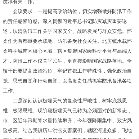
度汛有关工作。
会议要求，一是提高政治站位，切实增强做好防汛工作
的责任感紧迫感。深入贯彻习近平总书记防灾减灾重要论
述，认清防汛工作关乎国家安全、战略发展与群众安危。怀
柔作为首都重要承载地，防汛备受社会关注。北房镇承载怀
柔科学城南区核心区域，辖区集聚国家级科研平台与高端人
才，防汛工作不仅关乎民生，更直接影响国家战略落地。全
镇干部要提高政治站位，牢记首都工作特殊性，强化政治自
觉、思想自觉和行动自觉，以高度责任感抓实防汛备汛各项
工作。
二是深刻认识极端天气的复杂性严峻性，树牢底线思
维、极限思维。现阶段极端天气已转为必须面对的新常态，
市、区近年汛期降水量持续攀升，今年强降雨集中、致灾风
险极高。结合我镇历年洪涝灾害案例，辖区河道众多、飞地