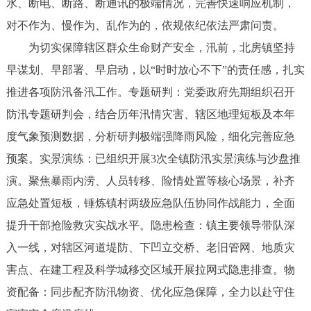
水、断电、断路、断通讯的极端情况，完善快速响应机制，
对不作为、慢作为、乱作为的，依规依纪依法严肃问责。
为切实保障辖区群众生命财产安全，汛前，北房镇坚持
早谋划、早部署、早启动，以“时时放心不下”的责任感，扎实
推进各项防汛备汛工作。专题研判：党委政府先期组织召开
防汛专题研判会，结合历年汛情灾害、辖区地理短板及本年
度气象预测数据，分析研判极端强降雨风险，细化完善应急
预案。实景演练：已组织开展3次全镇防汛实景演练与沙盘推
演。聚焦暴雨内涝、人员转移、险情处置等核心场景，补齐
应急处置短板，锤炼镇村两级应急队伍协同作战能力，全面
提升干部抢险救灾实战水平。隐患检查：镇主要领导带队深
入一线，对辖区河道堤防、下凹立交桥、老旧管网、地质灾
害点、在建工程及科学城移交区域开展拉网式隐患排查。物
资配备：同步配齐防汛物资、优化应急保障，全力以赴守住