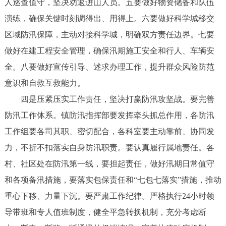
人巡查值守，坚决劝返进山人员。五要做好物资储备和队伍
演练，确保关键时刻调得出、用得上。六要做好科学城移交
区域防汛保障，主动对接科学城，明确双方责任边界。七要
做好在建工程安全管理，确保汛期施工安全和行人、车辆安
全。八要做好宣传引导、述求办理工作，提升群众风险防范
意识和自救互救能力。
四是压紧压实工作责任，坚决打赢防汛攻坚战。要完善
防汛工作体系。镇防汛指挥部要发挥牵头抓总作用，各防汛
工作组要各司其职、密切配合，各科室要主动靠前、协同发
力，不折不扣落实自身防汛职责。要认真履行属地责任。各
村、社区处在防汛第一线，要担起责任，做好汛期日常值守
和各项备汛措施，要落实包保责任和“七包七落实”措施，推动
重心下移、力量下沉。要严肃工作纪律。严格执行24小时领
导带班和专人值班制度，健全平急转换机制，充分考虑断