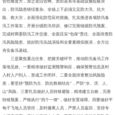
管控难度大，加之老旧管网、农田渠系等基础设施短板突
出，防汛隐患错综复杂。全镇上下必须立足防大汛、抗大
险、救大灾，全面强化防范应对措施。扎实推进各项防汛备
汛工作落实，开展分级防汛培训、修订完善镇级防汛预案、
完成村两委防汛工作交接、全面压实“包保”责任、全面排查防
汛风险隐患、抓好防汛实战演练和全要素模拟推演，全方位
夯实备汛基础。
三是聚焦重点任务、把握关键环节，推动防汛备汛工作
落地见效。一要精准做好监测预警响应，确保预警信息及时
入村入户到人，形成工作闭环。二要全面排查整治风险隐
患，要坚持“预防为主、防抗救相结合”，严防“水、涝、人、
山”风险。三要扎实做好人员转移避险，精准建立台账，完善
转移预案，严格执行“四个一律”，做好安置保障。四要做好平
甸子飞地人员管控，及时撤离人员，严禁人员返回，安排专