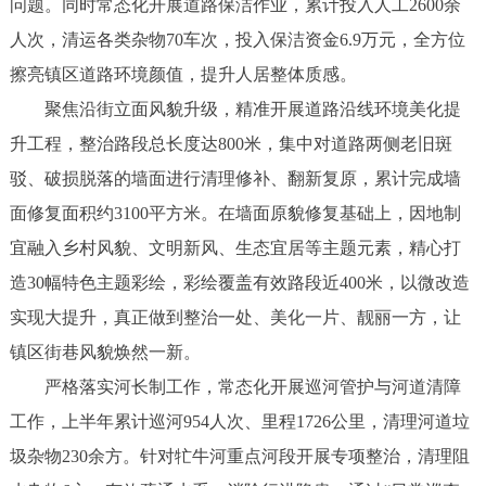
问题。同时常态化开展道路保洁作业，累计投入人工2600余
人次，清运各类杂物70车次，投入保洁资金6.9万元，全方位
擦亮镇区道路环境颜值，提升人居整体质感。
聚焦沿街立面风貌升级，精准开展道路沿线环境美化提
升工程，整治路段总长度达800米，集中对道路两侧老旧斑
驳、破损脱落的墙面进行清理修补、翻新复原，累计完成墙
面修复面积约3100平方米。在墙面原貌修复基础上，因地制
宜融入乡村风貌、文明新风、生态宜居等主题元素，精心打
造30幅特色主题彩绘，彩绘覆盖有效路段近400米，以微改造
实现大提升，真正做到整治一处、美化一片、靓丽一方，让
镇区街巷风貌焕然一新。
严格落实河长制工作，常态化开展巡河管护与河道清障
工作，上半年累计巡河954人次、里程1726公里，清理河道垃
圾杂物230余方。针对牤牛河重点河段开展专项整治，清理阻