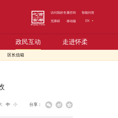
访问我的专属空间
智能问答
EN
无障碍
移动版
政民互动
走进怀柔
区长信箱
效
大
中
小
分享：