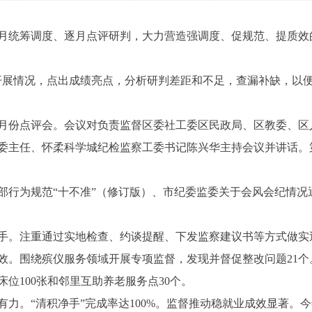
统筹调度、逐月点评研判，大力营造强调度、促规范、提质效
展情况，点出成绩亮点，分析研判差距和不足，查漏补缺，以便
2月份点评会。会议对负责监督区委社工委区民政局、区教委、区
委主任、怀柔科学城纪检监察工委书记陈兴华主持会议并讲话。
为规范“十不准”（修订版）、市纪委监委关于会风会纪情况
。注重通过实地检查、约谈提醒、下发监察建议书等方式做实巡
成效。围绕殡仪服务领域开展专项监督，发现并督促整改问题21
位100张和邻里互助养老服务点30个。
“清积净手”完成率达100%。监督推动稳就业成效显著。今年