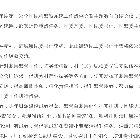
4年度第一次全区纪检监察系统工作点评会暨主题教育总结会议
的统筹，部署近期重点任务。区委常委、区纪委书记、区监委主
精神。庙城镇纪委书记李栋、龙山街道纪工委书记于雪梅依次
别作经验交流。
对基层监督工作，陈兴华强调，村（居）纪检委员这支队伍在
众合理诉求、促进乡村产业振兴等各方面，切实发挥了基层监督“
立场，提高履职本领，强化责任担当，提升监督质效，努力做一名
工委工作进行点评。
去年财源建设成效显著。监督向基层延伸扎实推进，围绕人居环
查56次，发现问题21个，提出意见建议8条。积极推动清理镇
理有成效，督促完成23条背街小巷整治提升任务。注重加强对
出抓好村（居）纪检委员能力建设。通过召开工作例会、培训专业