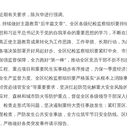
期有关要求，陈兴华进行强调。
，持续做好主题教育“后半篇文章”。全区各级纪检监察组织要持
想和习近平总书记关于党的自我革命的重要思想的学习，不断在
真正使主题教育成果转化为工作思路、工作举措、长期行动，为
项决策部署开好局起好步。全区纪检监察组织要紧盯中央、市
加强监督保障，全力跑好“第一棒”，推动全区党员干部不折不扣
工程、重点项目和重要民生实事稳步有序推进，力保一季度经济实
产监督力度。全区纪检监察组织要严格落实“从根本上消除事故
经营必须管安全”等重要要求，坚决扛起防范化解重大安全风险
应对、森林和城市防火等防护重点，督促全区各级领导干部深入
、检查走形式等问题，坚决遏制重特大责任事故发生；紧盯景区
督检查，严防发生公共安全事故，全方位筑牢节日安全防线。区
度，严格做好各类突发事件请示报告。