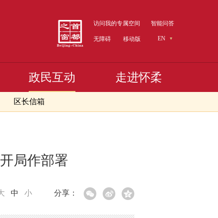
访问我的专属空间
智能问答
EN
无障碍
移动版
政民互动
走进怀柔
区长信箱
开局作部署
大
中
小
分享：