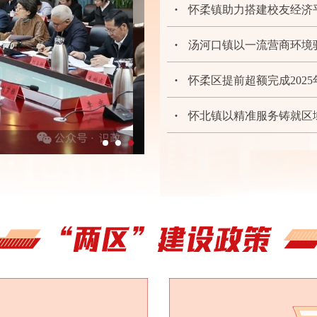
怀柔镇助力搭建校友经济
汤河口镇以一流营商环境
怀柔区提前超额完成202
怀北镇以精准服务铸就区
擎开放之旗 领服贸之先——从服贸