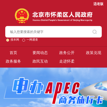
适老版
搜本网
一网通查
首页
要闻动态
政务公开
政策兑现
政务服务
政民互动
走进怀柔