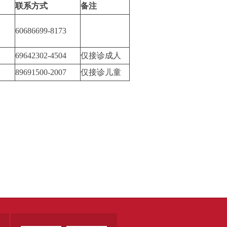
联系方式
备注
60686699-8173
69642302-4504
仅接诊成人
89691500-2007
仅接诊儿童