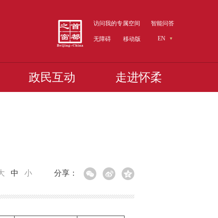
访问我的专属空间
智能问答
EN
无障碍
移动版
政民互动
走进怀柔
大
中
小
分享：