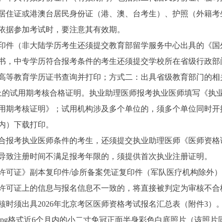
居住证或港澳台居民身份证（港、澳、台考生）、护照（外籍考
依据参加考试时，要注意其有效期。
件（非大陆学历考生还须提交教育部留学服务中心出具的《国
书，中专学历符合报考条件的考生还须提交学校所在省级行政部
高等教育学历证书查询并打印；方式二：出具省级教育部门的相
的试用期考核合格证明。执业助理医师报考执业医师填写《执业
用期考核证明》；试用机构涉及多个单位的，须多个单位同时开
内）下载打印。
报考执业医师条件的考生，还须提交执业助理医师《医师资格
导致注册时间不满足报考年限的，须提供首次执业注册证明。
可证》副本复印件/诊所备案凭证复印件（军队医疗机构除外）
许可证上的信息与报名信息不一致的，将直接被判定为审核不合
须出具2026年北京考区医师资格考试报名汇总表（附件3）
g格式近6个月内的小二寸免冠正面半身彩色白底照片（该照片