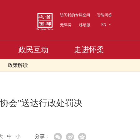
访问我的专属空间
智能问答
EN
无障碍
移动版
政民互动
走进怀柔
政策解读
协会”送达行政处罚决
大
中
小
分享：