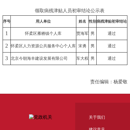
领取病残津贴人员初审结论公示表
序号
用人单位
姓名
性别
病残津贴初审结论
1
怀柔区雁栖镇个人库
贾海军
男
通过
2
怀柔区人力资源公共服务中心个人库
宋勇
男
通过
3
北京今朝海丰建设发展有限公司
车大权
男
通过
责任编辑：杨爱敬
关于我们
建议意见