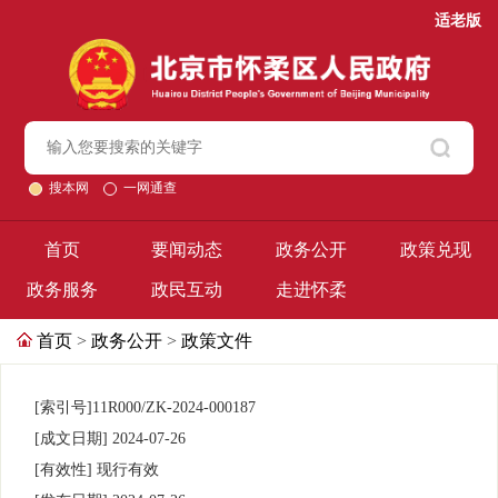
适老版
搜本网
一网通查
首页
要闻动态
政务公开
政策兑现
政务服务
政民互动
走进怀柔
首页
>
政务公开
>
政策文件
[索引号]
11R000/ZK-2024-000187
[成文日期]
2024-07-26
[有效性]
现行有效