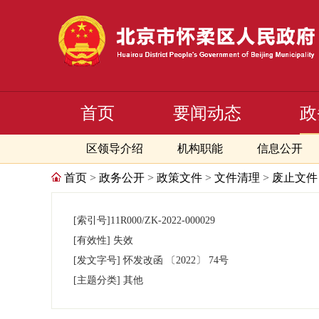
首页
要闻动态
政
区领导介绍
机构职能
信息公开
首页
>
政务公开
>
政策文件
>
文件清理
>
废止文件
[索引号]
11R000/ZK-2022-000029
[有效性]
失效
[发文字号]
怀发改函
〔2022〕
74号
[主题分类]
其他