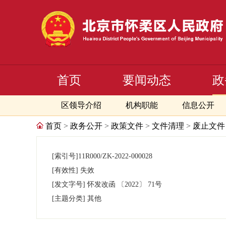
首页
要闻动态
政
区领导介绍
机构职能
信息公开
首页
>
政务公开
>
政策文件
>
文件清理
>
废止文件
[索引号]
11R000/ZK-2022-000028
[有效性]
失效
[发文字号]
怀发改函
〔2022〕
71号
[主题分类]
其他