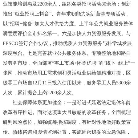
业技能培训惠及2200余人，组织各类招聘活动80余场；创新
推出“就业招聘上抖音”、青年求职能力实训营等专项活动，
以“招聘+储备”加大人才供给力度。上半年公共就业服务整体
满意度评价全市排名第一。六是加快人力资源服务发展。与
FESCO签订合作协议，推动优质人力资源服务与科学城发展
深度融合。七是完善就业公共服务体系。专项整治地和路自
发劳务市场，全面部署“零工市场+怀柔优聘”的“线下+线上”一
张网，推动市场用工需求侧和灵活就业供给侧精准对接，区
级零工市场自12月11日投入使用以来，服务零工人员5300余
人次，累计撮合上岗2200余人次。
社会保障体系更加健全：一是渐进式延迟法定退休年龄
改革有序推进。面对这项重大且敏感的改革任务，全面梳理
研判风险点位，加强统筹指挥调度，有针对性地做好政策宣
传、热线咨询和舆情监测处置，实施周密稳妥的应急保障，