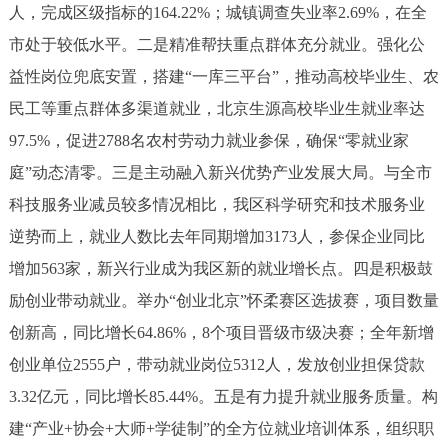
人，完成区级指标的164.22%；城镇调查失业率2.69%，在全
市处于较低水平。二是精准帮扶重点群体充分就业。强化公
益性岗位兜底安置，搭建“一库三平台”，推动高校毕业生、农
民工等重点群体多渠道就业，北京生源高校毕业生就业率达
97.5%，促进2788名农村劳动力就业参保，确保“零就业家
庭”动态清零。三是主动融入新兴优势产业发展大局。与全市
科技服务业减员较多情况相比，我区科学研究和技术服务业
逆势而上，就业人数比去年同期增加3173人，参保企业同比
增加563家，新兴行业成为我区新的就业增长点。四是积极鼓
励创业带动就业。举办“创业北京”怀柔赛区选拔赛，项目数量
创新高，同比增长64.86%，8个项目晋级市级决赛；全年新增
创业单位2555户，带动就业岗位5312人，发放创业担保贷款
3.32亿元，同比增长85.44%。五是有力提升就业服务质量。构
建“产业+协会+大师+学徒制”的全方位就业培训体系，组织职