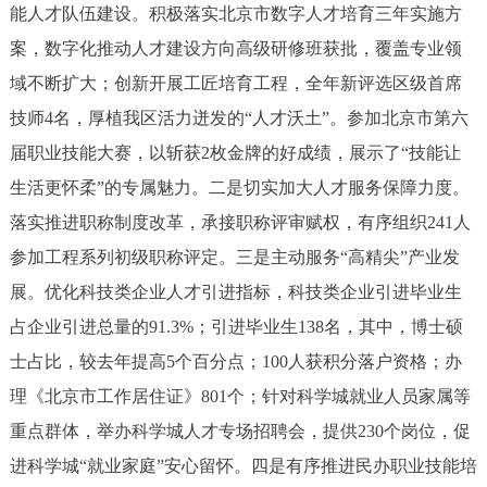
能人才队伍建设。积极落实北京市数字人才培育三年实施方
案，数字化推动人才建设方向高级研修班获批，覆盖专业领
域不断扩大；创新开展工匠培育工程，全年新评选区级首席
技师4名，厚植我区活力迸发的“人才沃土”。参加北京市第六
届职业技能大赛，以斩获2枚金牌的好成绩，展示了“技能让
生活更怀柔”的专属魅力。二是切实加大人才服务保障力度。
落实推进职称制度改革，承接职称评审赋权，有序组织241人
参加工程系列初级职称评定。三是主动服务“高精尖”产业发
展。优化科技类企业人才引进指标，科技类企业引进毕业生
占企业引进总量的91.3%；引进毕业生138名，其中，博士硕
士占比，较去年提高5个百分点；100人获积分落户资格；办
理《北京市工作居住证》801个；针对科学城就业人员家属等
重点群体，举办科学城人才专场招聘会，提供230个岗位，促
进科学城“就业家庭”安心留怀。四是有序推进民办职业技能培