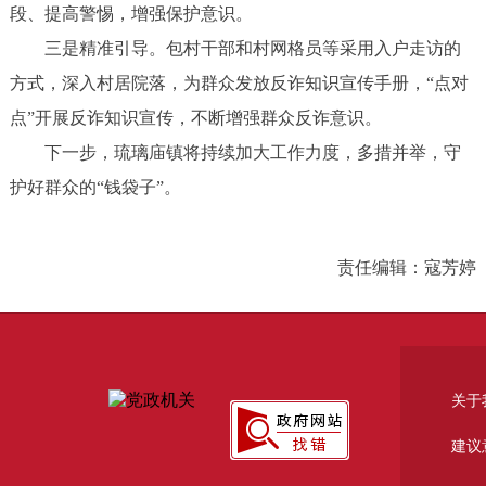
段、提高警惕，增强保护意识。
三是精准引导。包村干部和村网格员等采用入户走访的
方式，深入村居院落，为群众发放反诈知识宣传手册，“点对
点”开展反诈知识宣传，不断增强群众反诈意识。
下一步，琉璃庙镇将持续加大工作力度，多措并举，守
护好群众的“钱袋子”。
责任编辑：寇芳婷
关于
建议