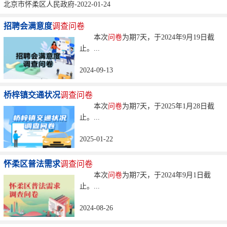
北京市怀柔区人民政府-2022-01-24
招聘会满意度
调查
问卷
本次
问卷
为期7天，于2024年9月19日截
止。...
2024-09-13
桥梓镇交通状况
调查
问卷
本次
问卷
为期7天，于2025年1月28日截
止。...
2025-01-22
怀柔区普法需求
调查
问卷
本次
问卷
为期7天，于2024年9月1日截
止。...
2024-08-26