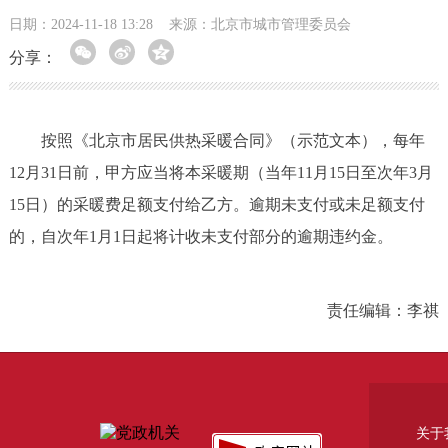
日期：2024-11-18 13:28
来源：北京市城市管理委员会
分享：
按照《北京市居民供热采暖合同》（示范文本），每年
12月31日前，甲方应当将本采暖期（当年11月15日至次年3月
15日）的采暖费足额支付给乙方。逾期未支付或未足额支付
的，自次年1月1日起将计收未支付部分的逾期违约金。
责任编辑：李祺
关于