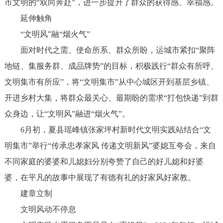
市文明的“双向奔赴”，进一步提升了群众的获得感、幸福感。
延伸触角
“文明风”融“烟火气”
面对时代之需、使命所系、群众所盼，运城市紧扣“聚阵
地链、集服务群、成品牌势”的目标，积极践行“群众有所呼、
文明集市有所应”，将“文明集市”从中心城区开到基层乡镇、
开进乡村大集，将群众最关心、最期盼的需求“打包快递”到群
众身边，让“文明风”融进“烟火气”。
6月初，夏县瑶峰镇张家坪村新时代文明实践站结合“文
明集市”举行“传承忠孝家风 传递文明新风”婆媳互夸会，来自
不同家庭的婆婆和儿媳妇分别夸赞了自己的好儿媳和好婆
婆，在平凡的故事中展现了有德有礼的好家风好家教。
建章立制
文明风动不停息