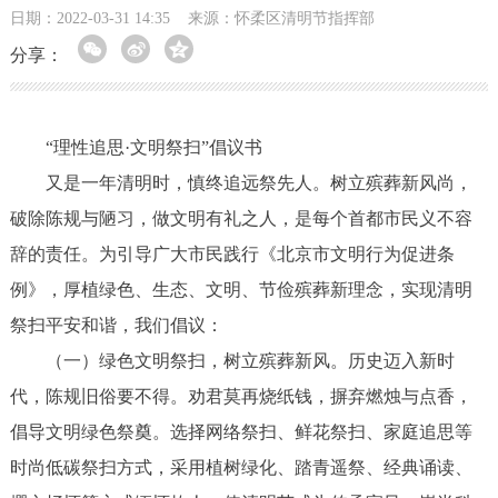
日期：2022-03-31 14:35
来源：怀柔区清明节指挥部
分享：
“理性追思·文明祭扫”倡议书
又是一年清明时，慎终追远祭先人。树立殡葬新风尚，
破除陈规与陋习，做文明有礼之人，是每个首都市民义不容
辞的责任。为引导广大市民践行《北京市文明行为促进条
例》，厚植绿色、生态、文明、节俭殡葬新理念，实现清明
祭扫平安和谐，我们倡议：
（一）绿色文明祭扫，树立殡葬新风。历史迈入新时
代，陈规旧俗要不得。劝君莫再烧纸钱，摒弃燃烛与点香，
倡导文明绿色祭奠。选择网络祭扫、鲜花祭扫、家庭追思等
时尚低碳祭扫方式，采用植树绿化、踏青遥祭、经典诵读、