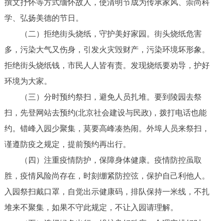
撰文抒怀等方式缅怀故人，使清明节成为传承家风、崇尚科
学、弘扬美德的节日。
（二）拒绝街头烧纸，守护美好家园。街头烧纸危害
多，污染大气又伤身，引发火灾毁财产，污染环境坏形象。
拒绝街头烧纸钱，市民人人皆有责。发现烧纸要劝导，护好
环境为大家。
（三）分时预约祭扫，避免人员扎堆。要到陵园去祭
扫，先登网站去预约(北京社会建设与民政)，拨打电话也能
约。错峰入园少聚集，莫要高峰凑热闹。外埠人员来祭扫，
谨遵防疫之规定，提前预约再出行。
（四）注重疫情防护，保障身体健康。疫情防控虽取
胜，疫情风险尚存在，时刻绷紧防控弦，保护自己利他人。
入园祭扫戴口罩，自觉出示健康码，排队保持一米线，不扎
堆来不聚集，如果不守此规定，不让入园请理解。