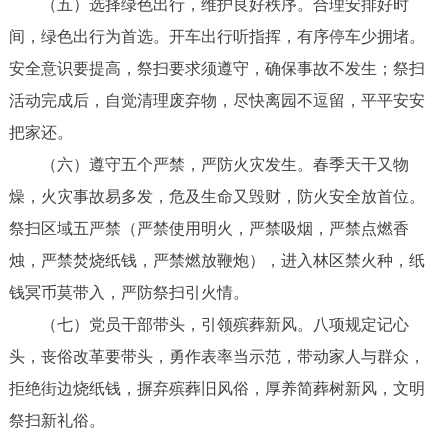
（五）选择绿色出行，维护良好秩序。合理安排好时
间，绿色出行为首选。开车出行听指挥，有序停车少拥堵。
安全意识要提高，祭扫要求须遵守，确保事故不发生；祭扫
活动完成后，自觉清理废弃物，尽快离园不逗留，平平安安
把家还。
（六）遵守五个严禁，严防火灾发生。春季天干又物
燥，火灾事故易多发，危及生命又毁财，防火安全放首位。
祭扫区域五严禁（严禁使用明火，严禁吸烟，严禁点燃香
烛，严禁焚烧纸钱，严禁燃放鞭炮），进入林区禁火种，纸
钱冥币莫带入，严防祭扫引火情。
（七）党员干部带头，引领殡葬新风。八项规定记心
头，丧俗改革要带头，勇作表率当示范，带动家人与群众，
拒绝街边烧纸钱，摒弃殡葬旧风俗，厚养简葬树新风，文明
祭扫新礼俗。