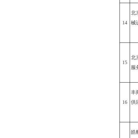
北
14
械
北
15
服
丰
16
供
皓