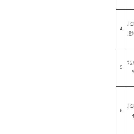
北
4
运
北
5
北
6