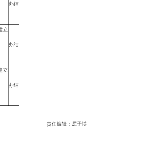
办结
建立
办结
建立
办结
责任编辑：屈子博