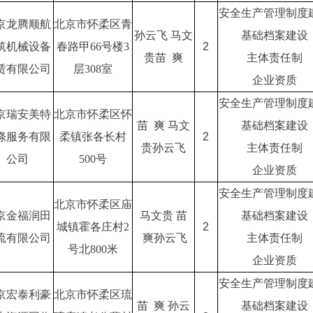
安全生产管理制度
京龙腾顺航
北京市怀柔区青
孙云飞 马文
基础档案建设
筑机械设备
春路甲66号楼3
2
贵苗 爽
主体责任制
赁有限公司
层308室
企业资质
安全生产管理制度
京瑞安美特
北京市怀柔区怀
苗 爽 马文
基础档案建设
涤服务有限
柔镇张各长村
2
贵孙云飞
主体责任制
公司
500号
企业资质
安全生产管理制度
北京市怀柔区庙
京金福润田
马文贵 苗
基础档案建设
城镇霍各庄村2
2
流有限公司
爽孙云飞
主体责任制
号北800米
企业资质
安全生产管理制度
京宏泰利豪
北京市怀柔区琉
苗 爽 孙云
基础档案建设