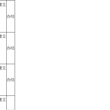
建立
办结
建立
办结
建立
办结
建立