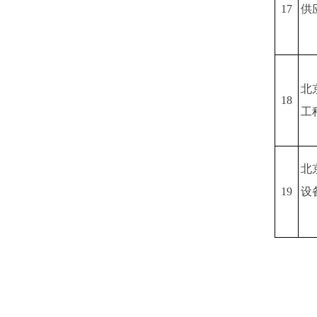
17
供
北
18
工
北
19
设