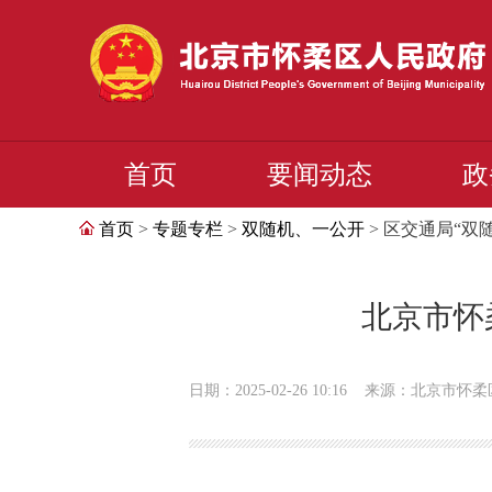
首页
要闻动态
政
首页
>
专题专栏
>
双随机、一公开
> 区交通局“双
北京市怀
日期：2025-02-26 10:16
来源：北京市怀柔