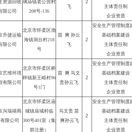
生资源回收
璃庙镇老公营村
2
飞
主体责任制
有限公司
208号-136
企业资质
安全生产管理制度
北京市怀柔区渤
京升捷运输
苗 爽 孙云
基础档案建设
海镇洞台村218
2
有限公司
飞
主体责任制
号
企业资质
安全生产管理制度
北京市怀柔区桥
京艺维环境
苗 爽 马文
基础档案建设
梓镇新王峪村96
2
程有限公司
贵孙云飞
主体责任制
号1门
企业资质
北京市怀柔区庙
安全生产管理制度
京兴瑞禧商
城镇庙城村临
马文贵 苗
基础档案建设
2
贸有限公司
300号401室（集
爽孙云飞
主体责任制
群注册）
企业资质