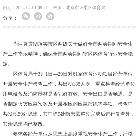
日期：2024-04-01 09:31
来源：北京市怀柔区体育局
分享：
为认真贯彻落实市区两级关于做好全国两会期间安全生
产工作指示精神，确保全国两会期间辖区内体育行业安全稳
定。
区体育局于3月1日—29日对61家体育运动项目经营单位
开展安全生产检查工作，共出动185人次。重点检查经营单位
用电设备及消防器材是否完好有效、安全出口是否畅通、是
否制定火灾应急预案及开展相应的应急演练等事项。检查中
共发现59处隐患，其中除9处隐患需整改完成后进行复查外，
其余隐患均已整改。
要求各经营单位从思想上高度重视安全生产工作，严格