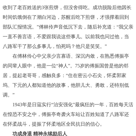
收到了老百姓送的3张煎饼，但没舍得吃。成功脱险后他因长
时间饥饿倒在了潮白河边，苏醒后吃下煎饼，才强撑着回到
部队汇报情况。”傅林伶声音低沉下去，随后补充道：“我父亲
一直不善言语，不爱跟我说这些事儿。以前我也问过他，当
八路军干了那么多事儿，怕死吗？他只是笑笑。”
在傅林伶心中父亲少言寡语、深沉内敛，在熟悉傅振亭
的同辈人眼中，他是一位“神人”。75岁的傅振国曾是他的邻
居，提起老哥哥，感触良多：“住在密云小石尖，怀柔郭家
坞、下元的人都知道他的故事，他胆儿大、勇敢，还特别低
调。”
1943年是日寇实行“治安强化”最疯狂的一年，百姓每天活
在惶恐不安之中，傅振亭奇袭火车站让百姓知道了八路军还
在怀柔战斗，提振了怀柔地区全民抗日的信心。
功成身退 精神永续励后人