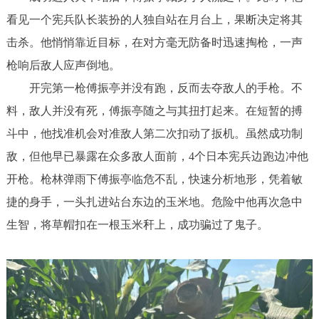
看见一个宪兵队长装扮的人独自站在月台上，果断决定将其
击杀。他悄悄靠近目标，在对方毫无防备时迅速掏枪，一声
枪响后敌人应声倒地。
开完第一枪傅振亭并没有跑，反而去夺敌人的手枪。不
料，敌人并没有死，傅振亭随之与其扭打起来。在短暂的搏
斗中，他找准机会对准敌人第二次扣动了扳机。虽然成功制
敌，但他早已暴露在众多敌人面前，4个日本宪兵边跑边冲他
开枪。枪林弹雨下傅振亭临危不乱，快速分析地形，凭着敏
捷的身手，一头扎进站台东边的玉米地。危险中他再次急中
生智，将草帽扣在一根玉米秆上，成功骗过了鬼子。