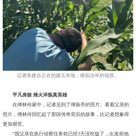
记者朱建合正在拍摄玉米地，模拟当年的场景。
平凡身躯 烽火淬炼真英雄
在傅林伶家中，记者见到了傅振亭的照片。看着父亲的
照片，傅林伶回忆起了那段传奇背后的故事，比记者想象得
更加艰苦。
“我父亲在执行侦察任务前已经3天没吃饭了，出发前他