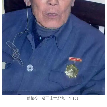
傅振亭（摄于上世纪九十年代）