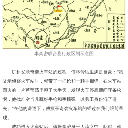
丰栾密联合县行政区划示意图
讲起父亲奇袭火车站的过程，傅林伶话里满是自豪：“我
父亲侦察火车站时，就带了一把枪和一颗手榴弹。在火车站
西边的一片芦苇荡里蹲了大半天，发现火车停靠期间守备松
懈，他找准空当儿藏好手枪和手榴弹，以劳工身份混了进
去。”在他的讲述下，傅振亭奇袭火车站的经过在我们眼前呈
现。
成功进入火车站后，傅振亭藏身于人流之中。此时，他