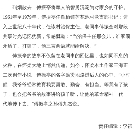
硝烟散去，傅振亭将军人的智勇沉淀为对家乡的守护。
1961年至1979年，傅振亭任雁栖镇莲花池村党支部书记；进
入上世纪八十年代，任该村治保主任。老同事傅振奎对那段
共事时光记忆犹新，常感慨道：“当治保主任那会儿，谁家闹
矛盾了、打架了，他三言两语就能给解决。”
傅振亭的故事不仅留在老同事的回忆里，也如同不息的
火种，在怀柔大地上悄然传递。如今，怀柔本土作家王海正
二次创作小说，傅振亭的名字滚烫地烙进后人的心中。“小时
候，我爷爷经常教育我要勇敢、勤奋、有担当。等我有了孩
子，也会把爷爷的故事讲给孩子听，让他的革命精神一代一
代地传下去。”傅振亭之孙傅九杰说。
责任编辑：李祺