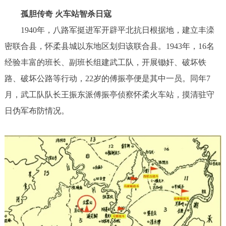
孤胆传奇 火车站智杀日寇
1940年，八路军挺进军开辟平北抗日根据地，建立丰滦
密联合县，怀柔县城以东地区划归该联合县。1943年，16名
经验丰富的班长、副班长组建武工队，开展锄奸、破坏铁
路、破坏公路等行动，22岁的傅振亭便是其中一员。同年7
月，武工队队长王振东派傅振亭侦察怀柔火车站，摸清驻守
日伪军布防情况。