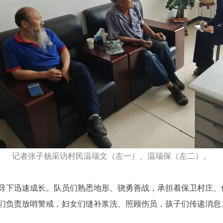
记者张子杨采访村民温瑞文（左一）、温瑞保（左二）。
下迅速成长。队员们熟悉地形、骁勇善战，承担着保卫村庄、
们负责放哨警戒，妇女们缝补浆洗、照顾伤员，孩子们传递消息