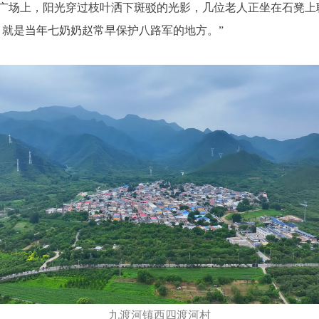
场上，阳光穿过枝叶洒下斑驳的光影，几位老人正坐在石凳上
，就是当年七奶奶赵常早保护八路军的地方。”
九渡河镇西四渡河村