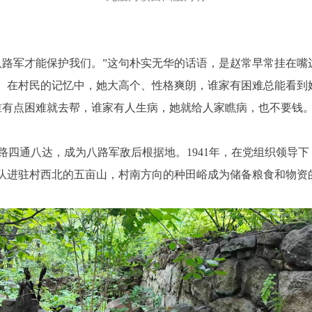
军才能保护我们。”这句朴实无华的话语，是赵常早常挂在嘴
”。在村民的记忆中，她大高个、性格爽朗，谁家有困难总能看到
谁有点困难就去帮，谁家有人生病，她就给人家瞧病，也不要钱。
通八达，成为八路军敌后根据地。1941年，在党组织领导下，
部队进驻村西北的五亩山，村南方向的种田峪成为储备粮食和物资