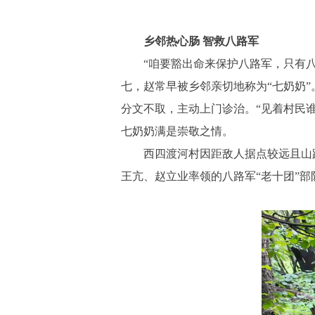
乡邻热心肠 智救八路军
“咱要豁出命来保护八路军，只有八路
七，赵常早被乡邻亲切地称为“七奶奶
分文不取，主动上门诊治。“见着村民
七奶奶满是崇敬之情。
西四渡河村因距敌人据点较远且山路四
王亢、赵立业率领的八路军“老十团”