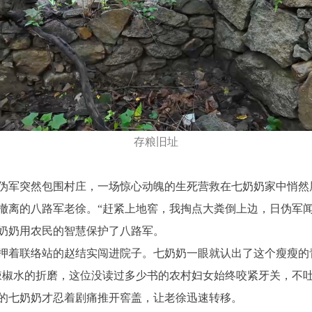
存粮旧址
伪军突然包围村庄，一场惊心动魄的生死营救在七奶奶家中悄然
撤离的八路军老徐。“赶紧上地窖，我掏点大粪倒上边，日伪军闻
奶奶用农民的智慧保护了八路军。
着联络站的赵结实闯进院子。七奶奶一眼就认出了这个瘦瘦的青
辣椒水的折磨，这位没读过多少书的农村妇女始终咬紧牙关，不
的七奶奶才忍着剧痛推开窖盖，让老徐迅速转移。