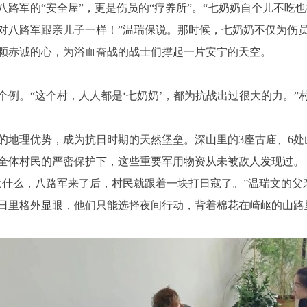
军的“安全屋”，更是伤员的“疗养所”。“七奶奶自个儿不吃
对八路军跟亲儿子一样！”温瑞保说。那时候，七奶奶不仅为伤
颗赤诚的心，为浴血奋战的战士们撑起一片安宁的天空。
。“这个村，人人都是‘七奶奶’，都为抗战出过很大的力。”
地理优势，成为抗日时期的天然堡垒。深山里的3座古庙、6处
全体村民的严密保护下，这些重要军用物资从未被敌人发现过。
么，八路军来了后，村民就跟着一块打日寇了。”温瑞文的父
日里格外显眼，他们只能选择夜间行动，背着棉花在崎岖的山路