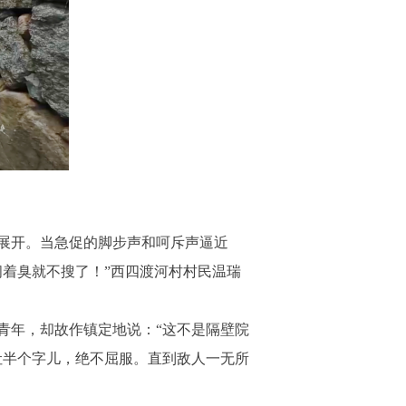
展开。当急促的脚步声和呵斥声逼近
着臭就不搜了！”西四渡河村村民温瑞
年，却故作镇定地说：“这不是隔壁院
吐半个字儿，绝不屈服。直到敌人一无所