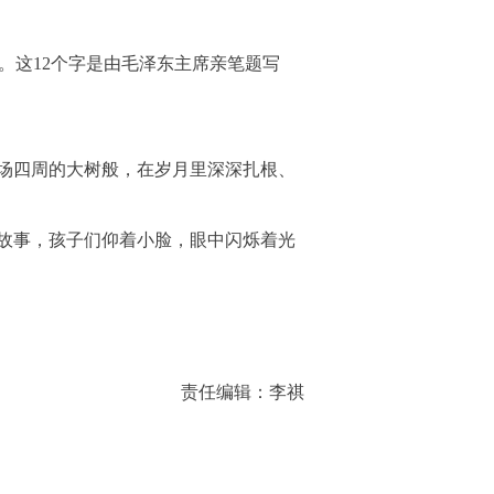
。这12个字是由毛泽东主席亲笔题写
场四周的大树般，在岁月里深深扎根、
故事，孩子们仰着小脸，眼中闪烁着光
责任编辑：李祺