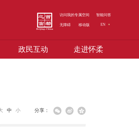
访问我的专属空间
智能问答
EN
无障碍
移动版
政民互动
走进怀柔
大
中
小
分享：