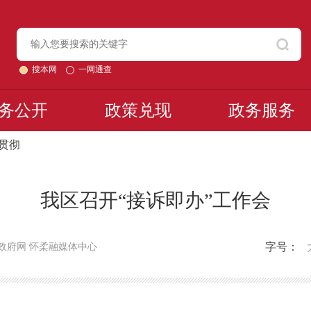
搜本网
一网通查
务公开
政策兑现
政务服务
习贯彻
我区召开“接诉即办”工作会
字号：
政府网 怀柔融媒体中心