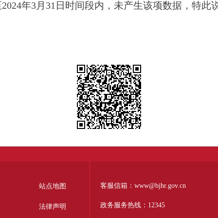
202
4
年
3
月
31
日时间段内，未
产生该项数据
，特此
客服信箱：www@bjhr.gov.cn
站点地图
政务服务热线：12345
法律声明