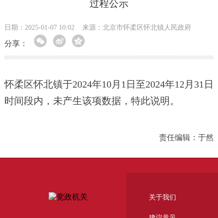
过程公示
日期：2025-01-07 10:02
来源：北京市怀柔区怀北镇人民政府
分享：
怀柔区怀北镇于
202
4
年
10
月
1日至202
4
年
12
月
31
日
时间段内，未
产生该项数据
，特此说明
。
责任编辑：于然
关于我们
建议意见